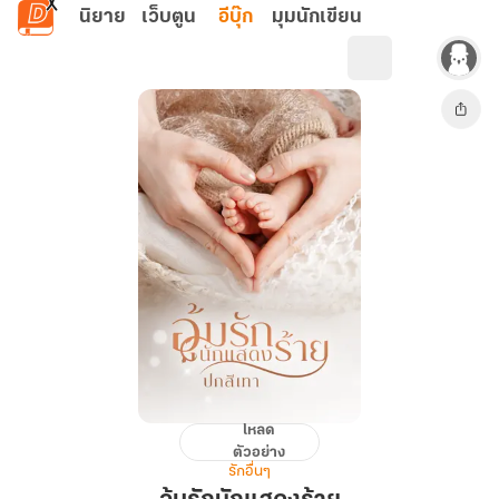
ข้ามไปยังเนื้อหาหลัก
นิยาย
เว็บตูน
อีบุ๊ก
มุมนักเขียน
โหลด
อุ้ม
ตัวอย่าง
รัก
รักอื่นๆ
นัก