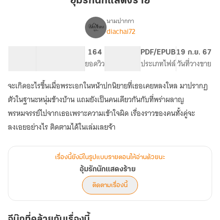
อุ้มรักนักแสดงร้าย
แสดง
ร้าย
นามปากกา
diachai72
เรื่อง
อุ้ม
รัก
32.93K
154
164
PG ทั่วไป
PDF/EPUB
19 ก.ย. 67
นัก
จำนวนคำ
จำนวนหน้า (A5)
ยอดวิว
ระดับเนื้อหา
ประเภทไฟล์
วันที่วางขาย
แสดง
ร้าย
จะเกิดอะไรขึ้นเมื่อพระเอกในหน้าปกนิยายที่เธอเคยหลงใหล มาปรากฏ
ตัวในฐานะหนุ่มข้างบ้าน แถมยังเป็นคนเดียวกันกับที่พร่าผลาญ
พรหมจรรย์ไปจากเธอเพราะความเข้าใจผิด เรื่องราวของคนทั้งคู่จะ
ลงเอยอย่างไร ติดตามได้ในเล่มเลยจ้า
เรื่องนี้ยังมีในรูปแบบรายตอนให้อ่านด้วยนะ
อุ้มรักนักแสดงร้าย
ติดตามเรื่องนี้
อีบุ๊กที่คล้ายกับเรื่องนี้