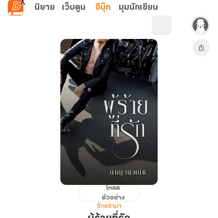
ข้ามไปยังเนื้อหาหลัก
นิยาย
เว็บตูน
อีบุ๊ก
มุมนักเขียน
โหลด
ผู้ร้าย
ตัวอย่าง
ที่รัก
รักดราม่า