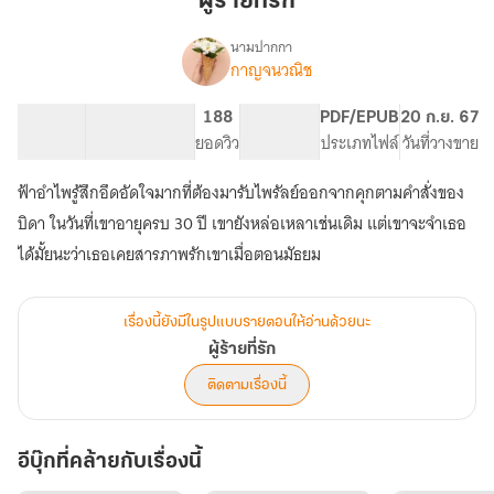
ผู้ร้ายที่รัก
นามปากกา
กาญจนวณิช
เรื่อง
ผู้ร้าย
ที่รัก
105.27K
454
188
PG ทั่วไป
PDF/EPUB
20 ก.ย. 67
จำนวนคำ
จำนวนหน้า (A5)
ยอดวิว
ระดับเนื้อหา
ประเภทไฟล์
วันที่วางขาย
ฟ้าอำไพรู้สึกอึดอัดใจมากที่ต้องมารับไพรัลย์ออกจากคุกตามคำสั่งของ
บิดา ในวันที่เขาอายุครบ 30 ปี เขายังหล่อเหลาเช่นเดิม แต่เขาจะจำเธอ
ได้มั้ยนะว่าเธอเคยสารภาพรักเขาเมื่อตอนมัธยม
เรื่องนี้ยังมีในรูปแบบรายตอนให้อ่านด้วยนะ
ผู้ร้ายที่รัก
ติดตามเรื่องนี้
อีบุ๊กที่คล้ายกับเรื่องนี้