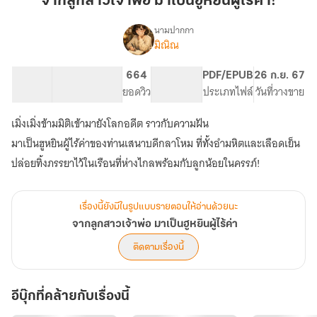
จากลูกสาวเจ้าพ่อ มาเป็นฮูหยินผู้ไร้ค่า!
พ่อ
มา
นามปากกา
มิณิณ
เรื่อง
เป็น
จาก
ฮู
ลูกสาว
86.3K
399
664
PG ทั่วไป
PDF/EPUB
26 ก.ย. 67
หยิน
เจ้า
จำนวนคำ
จำนวนหน้า (A5)
ยอดวิว
ระดับเนื้อหา
ประเภทไฟล์
วันที่วางขาย
ผู้
พ่อ
มา
ไร้
เมิ่งเมิ่งข้ามมิติเข้ามายังโลกอดีต ราวกับความฝัน
เป็น
ค่า!
ฮู
มาเป็นฮูหยินผู้ไร้ค่าของท่านเสนาบดีกลาโหม ที่ทั้งอำมหิตและเลือดเย็น
หยิน
ปล่อยทิ้งภรรยาไว้ในเรือนที่ห่างไกลพร้อมกับลูกน้อยในครรภ์!
ผู้
ไร้
ค่า
เรื่องนี้ยังมีในรูปแบบรายตอนให้อ่านด้วยนะ
จากลูกสาวเจ้าพ่อ มาเป็นฮูหยินผู้ไร้ค่า
ติดตามเรื่องนี้
อีบุ๊กที่คล้ายกับเรื่องนี้