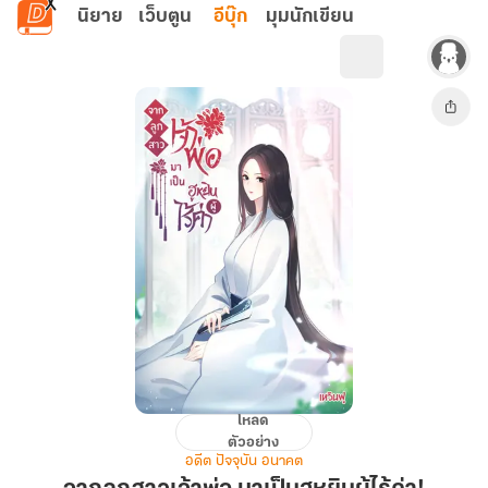
ข้ามไปยังเนื้อหาหลัก
นิยาย
เว็บตูน
อีบุ๊ก
มุมนักเขียน
โหลด
จาก
ตัวอย่าง
ลูกสาว
อดีต ปัจจุบัน อนาคต
เจ้า