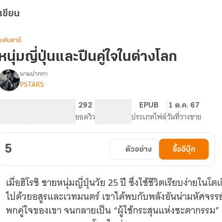
เขียน
แฟนตาซี
หนุ่มญี่ปุ่นและปืนคู่ใจในต่างโลก
นามปากกา
PSTARS
รื่อง
หนุ่ม
ญี่ปุ่น
9.04K
82
292
PG ทั่วไป
EPUB
1 ต.ค. 67
และ
จำนวนคำ
จำนวนหน้า (A5)
ยอดวิว
ระดับเนื้อหา
ประเภทไฟล์
วันที่วางขาย
ปืน
คู่ใจ
ใน
5
ตัวอย่าง
ซื้ออีบุ๊ก
ต่าง
โลก
เมื่อฮิโรชิ ชายหนุ่มญี่ปุ่นวัย 25 ปี ซึ่งใช้ชีวิตเรียบง่ายใน
ไปด้วยอสูรและเวทมนตร์ เขาได้พบกับพลังอันน่ามหัศจรรย
พกคู่ใจของเขา จนกลายเป็น “ผู้ใช้กระสุนแห่งชะตากรรม” 