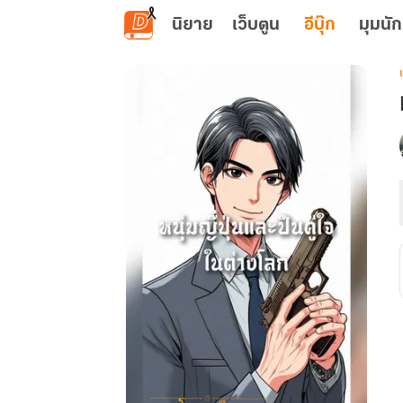
ข้ามไปยังเนื้อหาหลัก
นิยาย
เว็บตูน
อีบุ๊ก
มุมนัก
เ