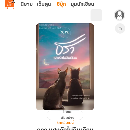
ข้ามไปยังเนื้อหาหลัก
นิยาย
เว็บตูน
อีบุ๊ก
มุมนักเขียน
โหลด
ธรา
ตัวอย่าง
แสง
รักคอมเมดี้
รัก