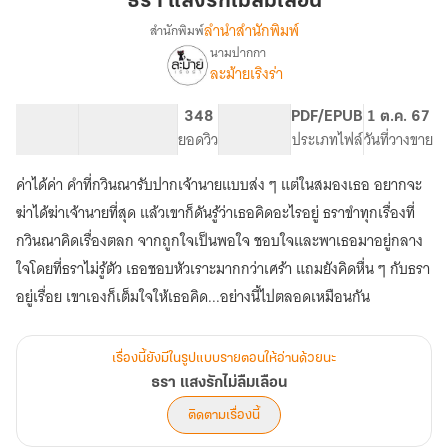
ธรา แสงรักไม่ลืมเลือน
ไม่
ลำนำสำนักพิมพ์
สำนักพิมพ์
ลืม
นามปากกา
เรื่อง
เลือน
ละม้ายเริงร่า
ธรา
แสง
รัก
151.93K
785
348
PG ทั่วไป
PDF/EPUB
1 ต.ค. 67
ไม่
จำนวนคำ
จำนวนหน้า (A5)
ยอดวิว
ระดับเนื้อหา
ประเภทไฟล์
วันที่วางขาย
ลืม
เลือน
ค่าได้ค่า คำที่กวินณารับปากเจ้านายแบบส่ง ๆ แต่ในสมองเธอ อยากจะ
ฆ่าได้ฆ่าเจ้านายที่สุด แล้วเขาก็ดันรู้ว่าเธอคิดอะไรอยู่ ธราขำทุกเรื่องที่
กวินณาคิดเรื่องตลก จากถูกใจเป็นพอใจ ชอบใจและพาเธอมาอยู่กลาง
ใจโดยที่ธราไม่รู้ตัว เธอชอบหัวเราะมากกว่าเศร้า แถมยังคิดหื่น ๆ กับธรา
อยู่เรื่อย เขาเองก็เต็มใจให้เธอคิด...อย่างนี้ไปตลอดเหมือนกัน
เรื่องนี้ยังมีในรูปแบบรายตอนให้อ่านด้วยนะ
ธรา แสงรักไม่ลืมเลือน
ติดตามเรื่องนี้