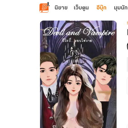
ข้ามไปยังเนื้อหาหลัก
นิยาย
เว็บตูน
อีบุ๊ก
มุมนัก
เ