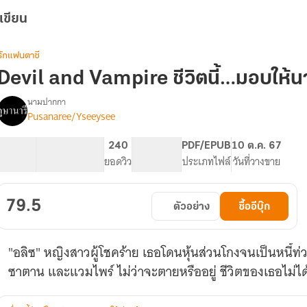
เขียน
รักแฟนตาซี
Devil and Vampire ชีวิตนี้…มอบให้
นามปากกา
Pusanaree/Yseeysee
Devil
รื่อง
and
Vampire
51.76K
218
240
PG ทั่วไป
PDF/EPUB
10 ต.ค. 67
ชีวิต
จำนวนคำ
จำนวนหน้า (A5)
ยอดวิว
ระดับเนื้อหา
ประเภทไฟล์
วันที่วางขาย
นี้…
มอบ
ให้
79.5
ตัวอย่าง
ซื้ออีบุ๊ก
นาย
"อลิซ" หญิงสาวผู้โชคร้าย เธอโดนหุ้นส่วนโกงจนเป็นหนี้ท่
ซาตาน และแวมไพร์ ไม่ว่าจะตายหรืออยู่ ชีวิตของเธอไม่ได