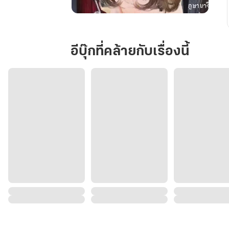
Devil
and
Vampire
อีบุ๊กที่คล้ายกับเรื่องนี้
ชีวิต
นี้…
มอบ
ให้
นาย