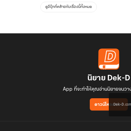
ดูอีบุ๊กที่คล้ายกับเรื่องนี้ทั้งหมด
นิยาย Dek-D
App ที่จะทำให้คุณอ่านนิยายจนวาง
Dek-D.com ใช
ดาวน์โหลดแอป