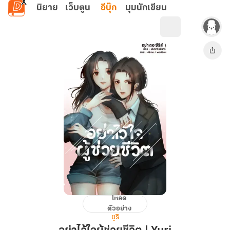
ข้ามไปยังเนื้อหาหลัก
นิยาย
เว็บตูน
อีบุ๊ก
มุมนักเขียน
โหลด
อย่า
ตัวอย่าง
ไว้ใจ
ยูริ
ผู้