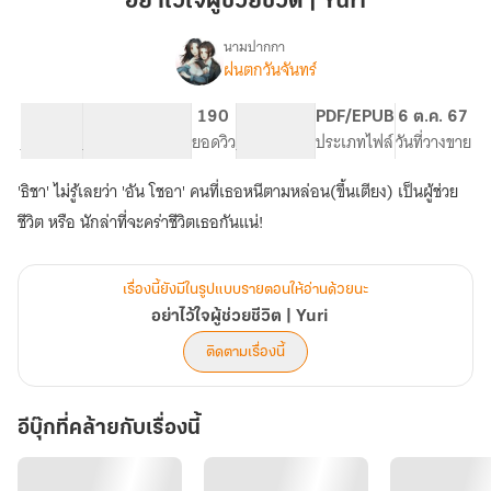
อย่าไว้ใจผู้ช่วยชีวิต | Yuri
ช่วย
ชีวิต
นามปากกา
ฝนตกวันจันทร์
เรื่อง
|
อย่า
Yuri
ไว้ใจ
44.41K
307
190
PG ทั่วไป
PDF/EPUB
6 ต.ค. 67
ผู้
จำนวนคำ
จำนวนหน้า (A5)
ยอดวิว
ระดับเนื้อหา
ประเภทไฟล์
วันที่วางขาย
ช่วย
ชีวิต
'ธิชา' ไม่รู้เลยว่า 'อัน โชอา' คนที่เธอหนีตามหล่อน(ขึ้นเตียง) เป็นผู้ช่วย
|
Yuri
ชีวิต หรือ นักล่าที่จะคร่าชีวิตเธอกันแน่!
เรื่องนี้ยังมีในรูปแบบรายตอนให้อ่านด้วยนะ
อย่าไว้ใจผู้ช่วยชีวิต | Yuri
ติดตามเรื่องนี้
อีบุ๊กที่คล้ายกับเรื่องนี้