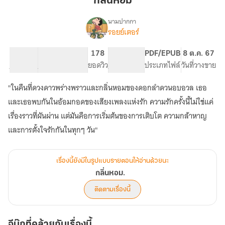
กลิ่นหอม
นามปากกา
รอยย์เตอร์
เรื่อง
กลิ่น
หอม.
18.46K
129
178
PG ทั่วไป
PDF/EPUB
8 ต.ค. 67
จำนวนคำ
จำนวนหน้า (A5)
ยอดวิว
ระดับเนื้อหา
ประเภทไฟล์
วันที่วางขาย
"ในคืนที่ดวงดาวพร่างพราวและกลิ่นหอมของดอกลำดวนอบอวล เธอ
และเธอพบกันในอ้อมกอดของเสียงเพลงแห่งรัก ความรักครั้งนี้ไม่ใช่แค่
เรื่องราวที่ผันผ่าน แต่มันคือการเริ่มต้นของการเติบโต ความกล้าหาญ
และการตั้งใจรักกันในทุกๆ วัน"
เรื่องนี้ยังมีในรูปแบบรายตอนให้อ่านด้วยนะ
กลิ่นหอม.
ติดตามเรื่องนี้
อีบุ๊กที่คล้ายกับเรื่องนี้