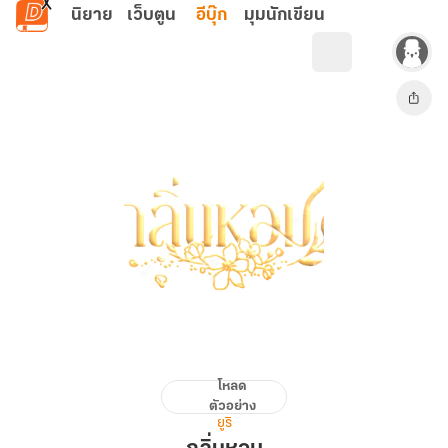
ข้ามไปยังเนื้อหาหลัก
นิยาย
เว็บตูน
อีบุ๊ก
มุมนักเขียน
โหลด
กลิ่น
ตัวอย่าง
หอม
ยูริ