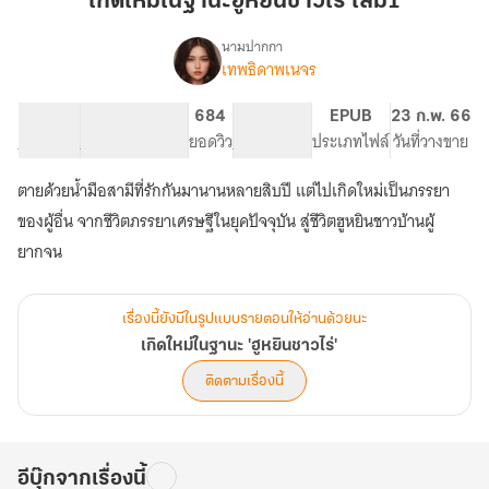
เกิดใหม่ในฐานะฮูหยินชาวไร่ เล่ม1
ฐานะ
ฮู
นามปากกา
เทพธิดาพเนจร
เรื่อง
หยิน
เกิด
ชาวไร่
ใหม่
69.97K
337
684
PG ทั่วไป
EPUB
23 ก.พ. 66
เล่ม1
ใน
จำนวนคำ
จำนวนหน้า (A5)
ยอดวิว
ระดับเนื้อหา
ประเภทไฟล์
วันที่วางขาย
ฐานะ
'ฮู
ตายด้วยน้ำมือสามีที่รักกันมานานหลายสิบปี แต่ไปเกิดใหม่เป็นภรรยา
หยิน
ชาวไร่'
ของผู้อื่น จากชีวิตภรรยาเศรษฐีในยุคปัจจุบัน สู่ชีวิตฮูหยินชาวบ้านผู้
ยากจน
เรื่องนี้ยังมีในรูปแบบรายตอนให้อ่านด้วยนะ
เกิดใหม่ในฐานะ 'ฮูหยินชาวไร่'
ติดตามเรื่องนี้
อีบุ๊กจากเรื่องนี้