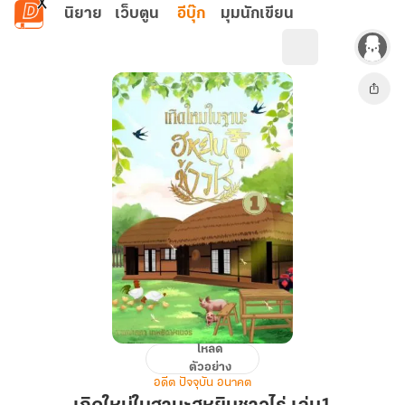
ข้ามไปยังเนื้อหาหลัก
นิยาย
เว็บตูน
อีบุ๊ก
มุมนักเขียน
โหลด
เกิด
ตัวอย่าง
ใหม่
อดีต ปัจจุบัน อนาคต
ใน