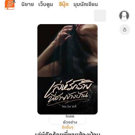
ข้ามไปยังเนื้อหาหลัก
นิยาย
เว็บตูน
อีบุ๊ก
มุมนักเขียน
โหลด
เล่ห์
ตัวอย่าง
รัก
รักอื่นๆ
ร้าย