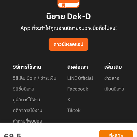
นิยาย Dek-D
App ที่จะทำให้คุณอ่านนิยายจนวางมือถือไม่ลง!
ดาวน์โหลดแอป
วิธีการใช้งาน
ติดต่อเรา
เพิ่มเติม
วิธีเติม Coin / ชำระเงิน
LINE Official
ข่าวสาร
วิธีซื้อนิยาย
Facebook
เขียนนิยาย
คู่มือการใช้งาน
X
กติกาการใช้งาน
Tiktok
คำถามที่พบบ่อย
Dek-D.com ใช้คุกกี้เพื่อพัฒนาประสบการณ์ของ ผู้ใช้ให้ดียิ่งขึ้น
ซื้ออีบุ๊ก