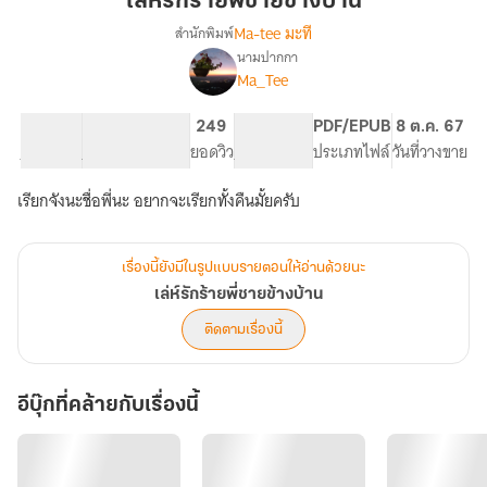
เล่ห์รักร้ายพี่ชายข้างบ้าน
พี่
Ma-tee มะที
สำนักพิมพ์
ชาย
นามปากกา
เรื่อง
ข้าง
Ma_Tee
เล่ห์
บ้าน
รัก
ร้าย
33.1K
240
249
PG ทั่วไป
PDF/EPUB
8 ต.ค. 67
พี่
จำนวนคำ
จำนวนหน้า (A5)
ยอดวิว
ระดับเนื้อหา
ประเภทไฟล์
วันที่วางขาย
ชาย
ข้าง
เรียกจังนะชื่อพี่นะ อยากจะเรียกทั้งคืนมั้ยครับ
บ้าน
เรื่องนี้ยังมีในรูปแบบรายตอนให้อ่านด้วยนะ
เล่ห์รักร้ายพี่ชายข้างบ้าน
ติดตามเรื่องนี้
อีบุ๊กที่คล้ายกับเรื่องนี้