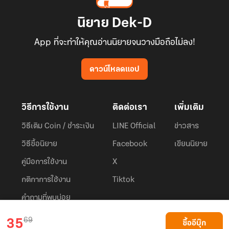
นิยาย Dek-D
App ที่จะทำให้คุณอ่านนิยายจนวางมือถือไม่ลง!
ดาวน์โหลดแอป
วิธีการใช้งาน
ติดต่อเรา
เพิ่มเติม
วิธีเติม Coin / ชำระเงิน
LINE Official
ข่าวสาร
วิธีซื้อนิยาย
Facebook
เขียนนิยาย
คู่มือการใช้งาน
X
กติกาการใช้งาน
Tiktok
คำถามที่พบบ่อย
Dek-D.com ใช้คุกกี้เพื่อพัฒนาประสบการณ์ของ ผู้ใช้ให้ดียิ่งขึ้น
69
35
ซื้ออีบุ๊ก
ยอมรับ