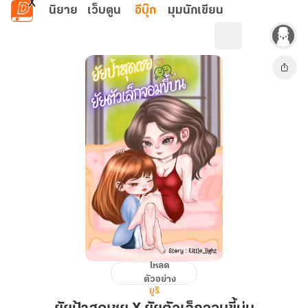
ข้ามไปยังเนื้อหาหลัก
นิยาย
เว็บตูน
อีบุ๊ก
มุมนักเขียน
โหลด
ยัย
ตัวอย่าง
ป้า
ยูริ
สุด