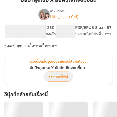
ยัยป้าสุดเชย X ยัยตัวเล็กจอมขี้บ่น
เชย
X
นามปากกา
Little_light (Yuri)
เรื่อง
ยัย
ยัย
ตัว
ป้า
19.41K
111
230
PG ทั่วไป
PDF/EPUB
8 ต.ค. 67
เล็ก
สุด
จำนวนคำ
จำนวนหน้า (A5)
ยอดวิว
ระดับเนื้อหา
ประเภทไฟล์
วันที่วางขาย
จอม
เชย
X
ขี้
ที่เธอทำทุกอย่างก็เพราะเป็นห่วงเขา
ยัย
บ่น
ตัว
เล็ก
จอม
เรื่องนี้ยังมีในรูปแบบรายตอนให้อ่านด้วยนะ
ขี้
ยัยป้าสุดเชย X ยัยตัวเล็กจอมขี้บ่น
บ่น
ติดตามเรื่องนี้
อีบุ๊กที่คล้ายกับเรื่องนี้