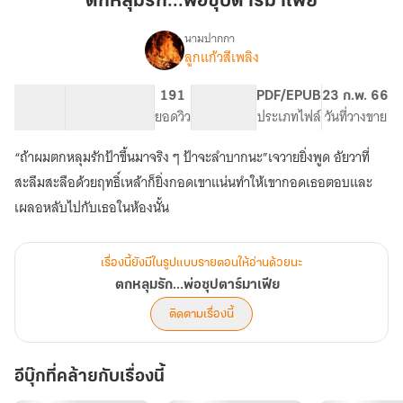
ตกหลุมรัก...พ่อซุปตาร์มาเฟีย
ตาร์
มาเฟีย
นามปากกา
ลูกแก้วสีเพลิง
เรื่อง
ตกหลุม
รัก...พ่อ
41.58K
215
191
PG ทั่วไป
PDF/EPUB
23 ก.พ. 66
ซุป
จำนวนคำ
จำนวนหน้า (A5)
ยอดวิว
ระดับเนื้อหา
ประเภทไฟล์
วันที่วางขาย
ตาร์
มาเฟีย
“ถ้าผมตกหลุมรักป้าขึ้นมาจริง ๆ ป้าจะลำบากนะ”เจวายยิ่งพูด อัยวาที่
สะลึมสะลือด้วยฤทธิ์เหล้าก็ยิ่งกอดเขาแน่นทำให้เขากอดเธอตอบและ
เผลอหลับไปกับเธอในห้องนั้น
เรื่องนี้ยังมีในรูปแบบรายตอนให้อ่านด้วยนะ
ตกหลุมรัก...พ่อซุปตาร์มาเฟีย
ติดตามเรื่องนี้
อีบุ๊กที่คล้ายกับเรื่องนี้