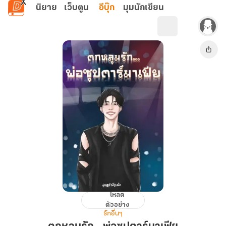
ข้ามไปยังเนื้อหาหลัก
นิยาย
เว็บตูน
อีบุ๊ก
มุมนักเขียน
โหลด
ตกหลุม
ตัวอย่าง
รัก...พ่อ
รักอื่นๆ
ซุป