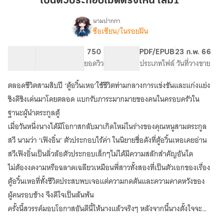
เป็นตัวประกอบไม่ดีตรงไหน เล่ม1
ดี
ตรง
นามปากกา
ซือเซียน/ในรอยฝัน
เรื่อง
ไหน
เป็น
เล่ม1
ตัวประกอบ
59.99K
287
750
PG ทั่วไป
PDF/EPUB
23 ก.พ. 66
ไม่
จำนวนคำ
จำนวนหน้า (A5)
ยอดวิว
ระดับเนื้อหา
ประเภทไฟล์
วันที่วางขาย
ดี
ตรง
ตลอดชีวิตสามสิบปี ‘ตู้อวิ้นเหอ’ใช้ชีวิตท่ามกลางการแข่งขันและแก่งแย่ง
ไหน
เล่ม1
ชิงดีชิงเด่นมาโดยตลอด แบกรับภาระมากมายของคนในครอบครัวใน
ฐานะผู้นำตระกูลตู้
เมื่อวันหนึ่งนางได้มีโอกาสกลับมาเกิดใหม่ในร่างของคุณหนูสามตระกูล
สวี นามว่า ‘เฟิงอิ๋น’ ตัวประกอบไร้ค่า ในนิยายชื่อดังที่ตู้อวิ้นเหอเคยอ่าน
สวีเฟิงอิ๋นเป็นลิ่วล้อตัวประกอบเล็กๆไม่ได้มีความสลักสำคัญอันใด
ไม่ต้องงดงามหรือฉลาดเฉลียวเหมือนพี่สาวทั้งสองที่เป็นตัวเอกของเรื่อง
ตู้อวิ้นเหอที่ทั้งชีวิตประสบพบเจอแต่ความกดดันและความคาดหวังของ
ผู้คนรอบข้าง จึงดีใจเป็นล้นพ้น
ครั้งนี้สวรรค์มอบโอกาสอันดีนี้ให้นางแล้วจริงๆ หลังจากนี้นางตั้งใจจะ