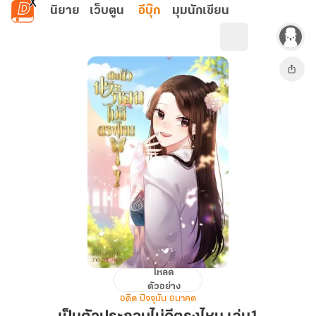
ข้ามไปยังเนื้อหาหลัก
นิยาย
เว็บตูน
อีบุ๊ก
มุมนักเขียน
โหลด
เป็น
ตัวอย่าง
ตัวประกอบ
อดีต ปัจจุบัน อนาคต
ไม่