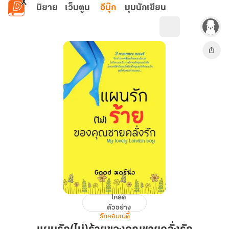
ข้ามไปยังเนื้อหาหลัก
นิยาย
เว็บตูน
อีบุ๊ก
มุมนักเขียน
โหลด
แผน
ตัวอย่าง
รัก(ไม่)ร้าย
รักคอมเมดี้
ของ