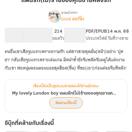
แผนรัก(ไม่)ร้ายของคุณชายคลั่งรัก
คุณชาย
คลั่ง
นามปากกา
Good มอร์นิ่ง
My
รัก
เรื่อง
lovely
London
109.01K
555
214
NC 18
PDF/EPUB
14 พ.ค. 68
boy
จำนวนคำ
จำนวนหน้า (A5)
ยอดวิว
ระดับเนื้อหา
ประเภทไฟล์
วันที่วางขาย
แผน
รัก(ไม่)ร้าย
คนอื่นเขาเสียจูบแรกเพราะความรัก แต่สาวสวยสุดมั่น(หน้า)อย่าง 'ปุศ
ของ
ยา' กลับเสียจูบแรกเพราะเล่นเกม มิหนำซ้ำยังจับพลัดจับผลูได้แต่งงาน
คุณชาย
คลั่ง
กับเขา พ่อหนุ่มลอนดอนบอยสุดฮ็อต(หื่น) ที่ขอ(เอา)ก่อนค่อยจีบทีหลัง!
รัก
เรื่องนี้ยังมีในรูปแบบรายตอนให้อ่านด้วยนะ
My lovely London boy แผนรัก(ไม่)ร้ายของคุณชายคลั่งรัก
ติดตามเรื่องนี้
อีบุ๊กที่คล้ายกับเรื่องนี้