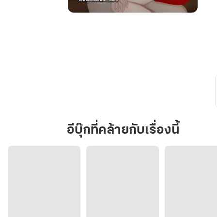
กว่า
จะ(ยอม)รัก
|
ฟา
เดียXอลิซ
(Omegavers)
อีบุ๊กที่คล้ายกับเรื่องนี้