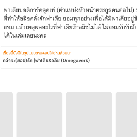
ฟาเดียบอดิการ์ดสุดเท่ (ตำแหน่งหัวหน้าตระกูลคนต่อไป) 
ที่ทำให้อลิซคลั่งรักฟาเดีย ยอมทุกอย่างเพื่อได้มีฟาเดียอยู่
ยอม แล้วเหตุผลอะไรที่ฟาเดียรักอลิซไม่ได้ ไม่ยอมรักรักสักที แต่ก็ยอมทุกอย่างที่อลิซขอ ตามอ่าน
ได้ในเล่มเลยนะคะ
เรื่องนี้ยังมีในรูปแบบรายตอนให้อ่านด้วยนะ
กว่าจะ(ยอม)รัก |ฟาเดียXอลิซ (Omegavers)