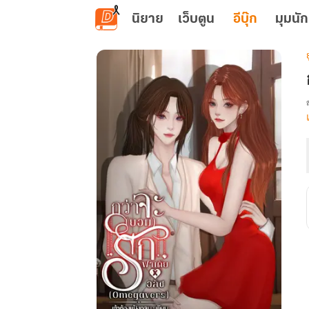
ข้ามไปยังเนื้อหาหลัก
นิยาย
เว็บตูน
อีบุ๊ก
มุมนัก
ย
เ