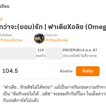
เขียน
ูริ
กว่าจะ(ยอม)รัก | ฟาเดียXอลิซ (Ome
สำนักพิมพ์
นามปากกา
เจ้าก้อนแป้งกลม
เจ้าก้อนแป้งกลม
รื่อง
กว่า
จะ(ยอม)รัก
30.96K
196
219
PG ทั่วไป
PDF/EPUB
14 ต.ค. 67
|
จำนวนคำ
จำนวนหน้า (A5)
ยอดวิว
ระดับเนื้อหา
ประเภทไฟล์
วันที่วางขาย
ฟา
เดียXอลิซ
(Omegavers)
104.5
ตัวอย่าง
ซื้ออีบุ๊ก
"ฟาเดีย...รักอลิซไม่ได้หรอ?" แม้เป็นการร้องขอความรักจากค
เป็น "ฉันรักเธอไม่ได้...อลิซ" จะยอมรักกันกี่โมง ในเมื่อ
กับบอดิการ์ดไปแล้ว