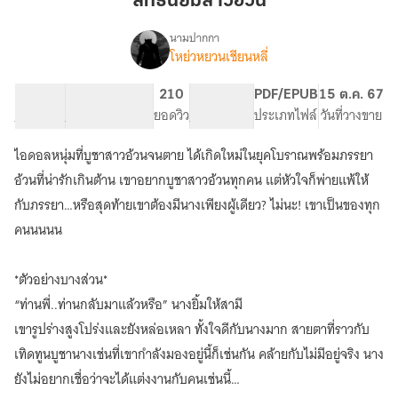
ลัทธินิยมสาวอ้วน
อ้วน
นามปากกา
โหย่วหยวนเชียนหลี่
เรื่อง
ลัทธิ
นิยม
56.73K
224
210
PG ทั่วไป
PDF/EPUB
15 ต.ค. 67
สาว
จำนวนคำ
จำนวนหน้า (A5)
ยอดวิว
ระดับเนื้อหา
ประเภทไฟล์
วันที่วางขาย
อ้วน
(มี
ไอดอลหนุ่มที่บูชาสาวอ้วนจนตาย ได้เกิดใหม่ในยุคโบราณพร้อมภรรยา
อี
บุ๊ก)
อ้วนที่น่ารักเกินต้าน เขาอยากบูชาสาวอ้วนทุกคน แต่หัวใจก็พ่ายแพ้ให้
กับภรรยา…หรือสุดท้ายเขาต้องมีนางเพียงผู้เดียว? ไม่นะ! เขาเป็นของทุก
คนนนนน
*ตัวอย่างบางส่วน*
“ท่านพี่..ท่านกลับมาแล้วหรือ” นางยิ้มให้สามี
เขารูปร่างสูงโปร่งและยังหล่อเหลา ทั้งใจดีกับนางมาก สายตาที่ราวกับ
เทิดทูนบูชานางเช่นที่เขากำลังมองอยู่นี้ก็เช่นกัน คล้ายกับไม่มีอยู่จริง นาง
ยังไม่อยากเชื่อว่าจะได้แต่งงานกับคนเช่นนี้