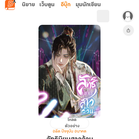
ข้ามไปยังเนื้อหาหลัก
นิยาย
เว็บตูน
อีบุ๊ก
มุมนักเขียน
โหลด
ลัทธิ
ตัวอย่าง
นิยม
อดีต ปัจจุบัน อนาคต
สาว