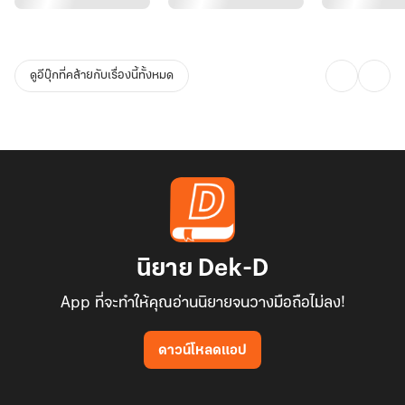
นิ้วเรียวยาวบีบพุงนุ่มนิ่มผ่านเสื้อผ้าของนางราวกับต้องการแสดงความ
เป็นเจ้าของ เขายังคงหลับตาเบียดเข้าหาอกอิ่ม เอื้อมมือไปหยิบถุงหอม
และเข็มปักในมือนางย้ายไปวางบนโต๊ะข้างๆ
ดูอีบุ๊กที่คล้ายกับเรื่องนี้ทั้งหมด
“ท่านพี่..” เสียงหวานของนางพยายามเรียกให้เขามีสติ เพราะยามนี้ เขา
ทำท่าราวกับจะกลืนกินนางตรงนั้นให้ได้ หลิวลี่อินกลัวว่าเขาอาจไม่ยอม
รอจนกลับไปถึงห้องนอน
“ลี่อิน..ผู้ใดตั้งชื่อให้เจ้ากัน เข้ากับเจ้ายิ่งนัก เสียงไพเราะราวกับเยี่ยอิง
ขับขาน ข้าอยากฟังเจ้าร้องเพลงอีก ข้าอยากฟัง..” เขาออดอ้อน กอดเอว
หนานุ่ม อ้าปากขบเบาๆ ไปตามก้อนซาลาเปาอวบ
“อะ..ขอบ..ขอบคุณเจ้าค่ะ ดะ..ได้เจ้าค่ะ แต่ที่นี่..เรากลับเรือนของเราดี
หรือไม่เจ้าคะ ที่นี่..เป็นห้องโถงใหญ่” หลิวลี่อินพยายามจับแก้มของสามี
นิยาย Dek-D
เอาไว้ ไม่ยอมให้เขาซุกซน
App ที่จะทำให้คุณอ่านนิยายจนวางมือถือไม่ลง!
****
ดาวน์โหลดแอป