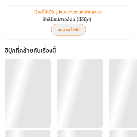
“เจ้างดงามนัก ลี่เอ๋อร์ เจ้าเป็นเทพธิดาจำแลงใช่หรือไม่” ฟางหลินเฉิน
คุกเข่าลงตรงหน้าของภรรยาและกอดเอวกลมอวบอ้วนของนางไว้ ซบ
เรื่องนี้ยังมีในรูปแบบรายตอนให้อ่านด้วยนะ
หน้าบนตักของนางราวกับพยัคฆ์ที่ยอมจำนนเป็นเพียงลูกแมวไร้เขี้ยวเล็บ
ลัทธินิยมสาวอ้วน (มีอีบุ๊ก)
“ท่าน..ท่านพี่” หลิวลี่อินมองไปรอบๆ นางกังวลว่าอาจมีคนเห็นพวกเขา
ติดตามเรื่องนี้
แสดงความใกล้ชิดมากเกินไปเช่นนี้ และอาจถูกตำหนิ แต่รอบๆ กลับไม่มี
ผู้ใดเลย อีกทั้งประตูหน้าต่างของห้องโถงก็ถูกปิดมิดชิดเรียบร้อยแล้ว
อีบุ๊กที่คล้ายกับเรื่องนี้
“เจ้าตัวหอมยิ่งนัก” เขาสูดดมกลิ่นดอกไม้แห้งจากตักของภรรยาอย่าง
หลงใหล
“เอ่อ..ข้ากำลังเย็บถุงหอมอยู่เจ้าค่ะ จึงเตรียมดอกไม้หอมไว้บ้าง..หาก
ท่านพี่ชอบ ข้าจะ..”
“ข้าชอบ..แต่ชอบดมจากตัวเจ้ามากกว่า” ฟางหลินเฉินวนเวียนอยู่บนตัก
ของภรรยา เขาค่อยๆ ลากปลายจมูกไปตามแนวพุงกลมของนางแผ่วเบา
ไล่ขึ้นไปเรื่อยๆ อย่างอ่อนโยน จนกระทั่งมาถึงอกอิ่มที่เคลื่อนไหวตาม
จังหวะหายใจ เขาบดจมูกสูดดมเอาความหอมเข้าปอดอย่างคลั่งไคล้
“ท่าน..ท่านพี่..” หญิงสาวเสียงสั่น เพราะรู้สึกว่าเขากำลังแทรกตัวเข้า
มาระหว่างขาของนาง