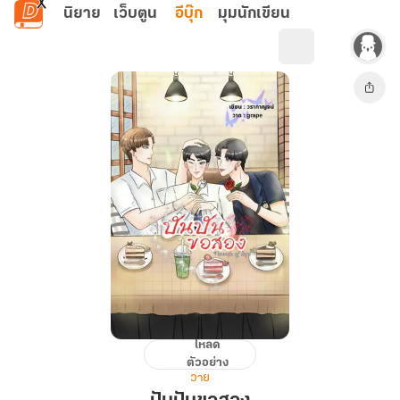
ข้ามไปยังเนื้อหาหลัก
นิยาย
เว็บตูน
อีบุ๊ก
มุมนักเขียน
โหลด
ปัน
ตัวอย่าง
ปัน
วาย
ขอ