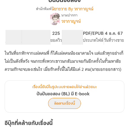
ปันปันขอสอง
สอง
นิยายวาย By วรากาญจน์
สำนักพิมพ์
นามปากกา
เรื่อง
วรากาญจน์
ปัน
ปัน
ขอ
68.58K
441
225
PG ทั่วไป
PDF/EPUB
4 ธ.ค. 67
สอง
จำนวนคำ
จำนวนหน้า (A5)
ยอดวิว
ระดับเนื้อหา
ประเภทไฟล์
วันที่วางขาย
(BL)
มี
ในวันที่อกหักจากแฝดคนพี่ ก็ได้แฝดคนน้องมาดามใจ แต่แล้วทุกอย่างก็
E-
ไม่เป็นดังที่หวัง จนกระทั่งพวกเขาวนกลับมาเจอกันอีกครั้งในรั้วมหาลัย
book
ความรักจะจบลงเช่นไร เมื่อรักครั้งนี้ไม่ได้มีแค่ 2 คน(นายเอกออกสาว)
เรื่องนี้ยังมีในรูปแบบรายตอนให้อ่านด้วยนะ
ปันปันขอสอง (BL) มี E-book
ติดตามเรื่องนี้
อีบุ๊กที่คล้ายกับเรื่องนี้