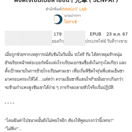
พิชิตใจเซนไปย์สายซึน | 先輩 ( SENPAI )
ไปย์
INNIGHT LAB
สำนักพิมพ์
สาย
นามปากกา
[END]
เรื่อง
ซึน
โมราเซ่
พิชิต
|
ใจ
先
141.21K
724
179
PG ทั่วไป
EPUB
23 ต.ค. 67
เซน
輩
จำนวนคำ
จำนวนหน้า (A5)
ยอดวิว
ระดับเนื้อหา
ประเภทไฟล์
วันที่วางขาย
ไปย์
(
สาย
ซึน
เมื่อถูกช่วยจากเหตุการณ์คับขันในวันนั้น วะโตริ รัน ได้ตกหลุมรักหนุ่ม
SENPAI
|
)
อัจฉริยะหน้าหล่อเบอร์หนึ่งแห่งโรงเรียนเอกชนชื่อดังในกรุงโตเกียว และ
先
ตั้งเป้าหมายในการย้ายโรงเรียนตามเขา เพื่อเริ่มพิชิตใจรุ่นพี่แสนเย็นชา
輩
(
มาครอบครองให้ได้....แต่ทว่า ความเย็นชาที่แสนใจร้ายนั่นยากเกินกว่า
SENPAI
จะข้ามกำแพงสูงชันเขาได้ง่าย ๆ ภารกิจละลายหัวใจจึงเริ่มปฏิบัติ
)
° ° ° °
"โดนฉันด่าไปขนาดนั้นยังไม่พอใจอีก ต้องให้พูดแรงกว่านี้เหรอ?"
"ไม่ฟัง!"