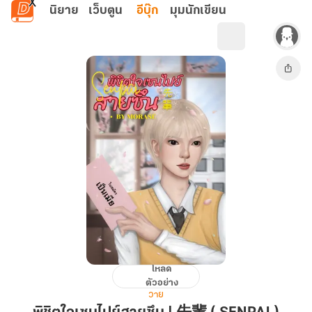
ข้ามไปยังเนื้อหาหลัก
นิยาย
เว็บตูน
อีบุ๊ก
มุมนักเขียน
โหลด
พิชิต
ตัวอย่าง
ใจ
วาย
เซน