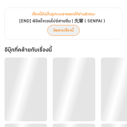
"โง่รึไง!"
"ใช่ เรามันโง่! ดื้อมากด้วย! ต่อไปนี้ไม่ว่ารุ่นพี่จะพูดอะไรเราก็ไม่ฟังแล้ว
เรื่องนี้ยังมีในรูปแบบรายตอนให้อ่านด้วยนะ
ต่อให้บอกว่าเกลียดกันอีกร้อยครั้งเราก็จะมองว่าเป็นคำบอกรักแทน
[END] พิชิตใจเซนไปย์สายซึน | 先輩 ( SENPAI )
เลย!"
ติดตามเรื่องนี้
"...."
"ในเมื่อตอนนี้ยังยอมรับใจตัวเองไม่ได้สักวันทนไม่ไหวก็ระเบิดออกมา
อีบุ๊กที่คล้ายกับเรื่องนี้
เองนั่นแหละ! คอยดูเราจะทำให้รุ่นพี่หลงเราจนหาทางออกไม่เจอเลย!"
° ° ° °
Yaoi / BL