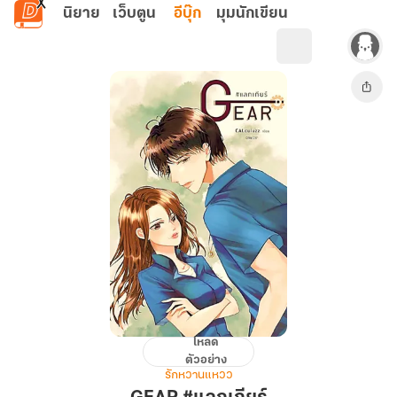
ข้ามไปยังเนื้อหาหลัก
นิยาย
เว็บตูน
อีบุ๊ก
มุมนักเขียน
โหลด
GEAR
ตัวอย่าง
#แลก
รักหวานแหวว
เกียร์