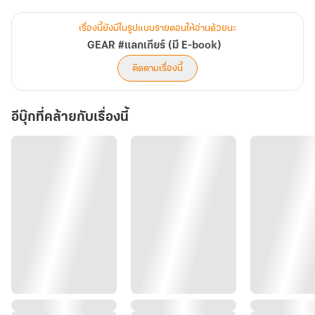
เป็นเรื่องธรรมดา นี่มันอะไรกันฉันงงไปหมด และไม่เพียงแค่ฉันที่งง ทุก
คนที่นั่งอยู่โต๊ะนี้งงจนไม่มีใครพูดอะไรแล้ว
เรื่องนี้ยังมีในรูปแบบรายตอนให้อ่านด้วยนะ
“หึ...ร้าย” และเป็นพี่แบล็คที่พูดขึ้นมาหลังจากที่ไม่เคยมีบทเหมือนกับคน
GEAR #แลกเกียร์ (มี E-book)
อื่นเขาเลย พร้อมกับยิ้มที่มุมปากอย่างกับกำลังคิดอะไรบางอย่างอยู่ในใจ
ติดตามเรื่องนี้
“ไอ้อัคคค มึงไปเอาความกล้านี้มาจากไหน”
หลังจากนั้นพวกพี่เขาก็เริ่มเปิดบทสนทนา และโวยวายถึงการกระทำของ
อีบุ๊กที่คล้ายกับเรื่องนี้
เขา บ้างก็บอกว่าขนาดพวกพี่เขายังไม่มีไลน์ฉันเลย บ้างก็ว่าเขา...รุกแรง
“ก็บอกให้ชวนคุย ก็นี่ไง...ไม่ถนัดพูด...”
เขาบอกว่า...ไม่ถนัดพูด แล้วเขาถนัดทำอะไรกันล่ะ!!!
#เรียกเฮียได้ไหมไม่อยากเหมือนคนอื่น #เฮียคี