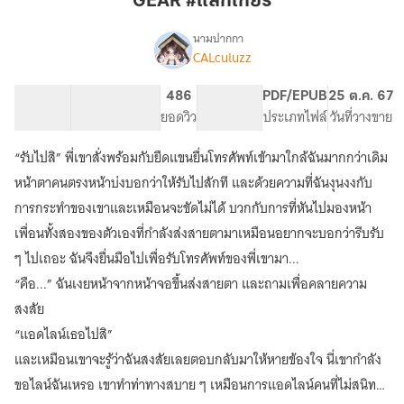
GEAR #แลกเกียร์
นามปากกา
CALculuzz
GEAR
เรื่อง
#แลก
เกียร์
138.35K
581
486
PG ทั่วไป
PDF/EPUB
25 ต.ค. 67
(มี
จำนวนคำ
จำนวนหน้า (A5)
ยอดวิว
ระดับเนื้อหา
ประเภทไฟล์
วันที่วางขาย
E-
book)
“รับไปสิ” พี่เขาสั่งพร้อมกับยืดแขนยื่นโทรศัพท์เข้ามาใกล้ฉันมากกว่าเดิม
หน้าตาคนตรงหน้าบ่งบอกว่าให้รับไปสักที และด้วยความที่ฉันงุนงงกับ
การกระทำของเขาและเหมือนจะขัดไม่ได้ บวกกับการที่หันไปมองหน้า
เพื่อนทั้งสองของตัวเองที่กำลังส่งสายตามาเหมือนอยากจะบอกว่ารีบรับ
ๆ ไปเถอะ ฉันจึงยื่นมือไปเพื่อรับโทรศัพท์ของพี่เขามา...
“คือ...” ฉันเงยหน้าจากหน้าจอขึ้นส่งสายตา และถามเพื่อคลายความ
สงสัย
“แอดไลน์เธอไปสิ”
และเหมือนเขาจะรู้ว่าฉันสงสัยเลยตอบกลับมาให้หายข้องใจ นี่เขากำลัง
ขอไลน์ฉันเหรอ เขาทำท่าทางสบาย ๆ เหมือนการแอดไลน์คนที่ไม่สนิท