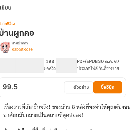
เขียน
ระทึกขวัญ
บ้านผูกคอ
นามปากกา
RabbitRose
รื่อง
บ้าน
ผูก
55.57K
191
198
PG ทั่วไป
PDF/EPUB
30 ต.ค. 67
คอ
จำนวนคำ
จำนวนหน้า (A5)
ยอดวิว
ระดับเนื้อหา
ประเภทไฟล์
วันที่วางขาย
99.5
ตัวอย่าง
ซื้ออีบุ๊ก
เรื่องราวที่เกิดขึ้นจริง! ของบ้าน 8 หลังที่จะทำให้คุณต้องขนห
อาศัยกลับกลายเป็นสถานที่สุดสยอง!