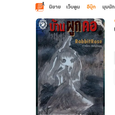
ข้ามไปยังเนื้อหาหลัก
นิยาย
เว็บตูน
อีบุ๊ก
มุมนัก
เ