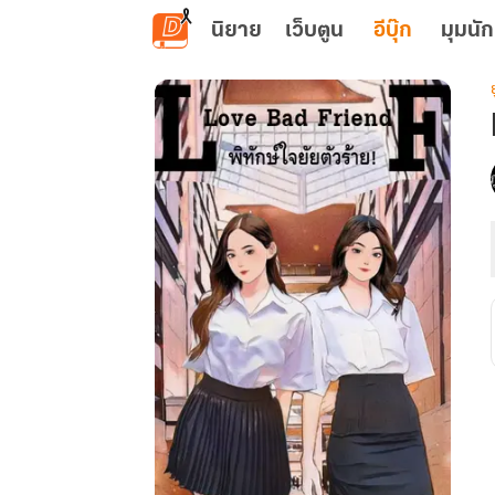
ข้ามไปยังเนื้อหาหลัก
นิยาย
เว็บตูน
อีบุ๊ก
มุมนัก
ย
เ