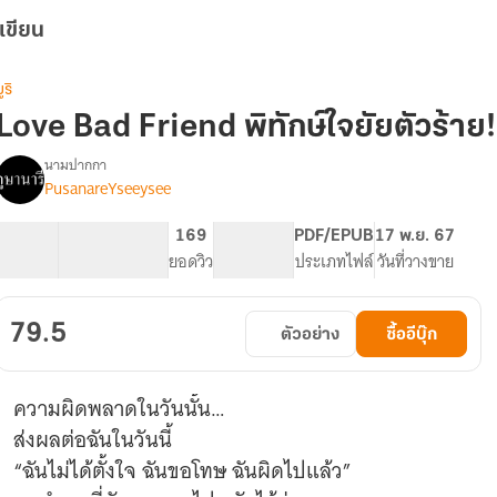
เขียน
ูริ
Love Bad Friend พิทักษ์ใจยัยตัวร้าย!
นามปากกา
PusanareYseeysee
Love
รื่อง
Bad
Friend
57.53K
239
169
PG ทั่วไป
PDF/EPUB
17 พ.ย. 67
พิทักษ์
จำนวนคำ
จำนวนหน้า (A5)
ยอดวิว
ระดับเนื้อหา
ประเภทไฟล์
วันที่วางขาย
ใจ
ยัย
ตัว
79.5
ตัวอย่าง
ซื้ออีบุ๊ก
ร้าย!
ความผิดพลาดในวันนั้น…
ส่งผลต่อฉันในวันนี้
“ฉันไม่ได้ตั้งใจ ฉันขอโทษ ฉันผิดไปแล้ว”