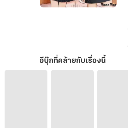
Love
Bad
Friend
พิทักษ์
ใจ
ยัย
ตัว
ร้าย!
อีบุ๊กที่คล้ายกับเรื่องนี้