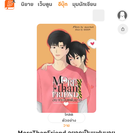
ข้ามไปยังเนื้อหาหลัก
นิยาย
เว็บตูน
อีบุ๊ก
มุมนักเขียน
โหลด
MoreThanFriend
ตัวอย่าง
อยาก
วาย
เป็น