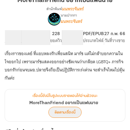
MoreThanFriend อยากเป็นแฟนนาย
แฟน
มนพระจันทร์
สำนักพิมพ์
นาย
นามปากกา
MoreThanFriend
เรื่อง
มนพระจันทร์
อยาก
เป็น
28.84K
140
228
PG ทั่วไป
PDF/EPUB
27 ก.พ. 66
แฟน
จำนวนคำ
จำนวนหน้า (A5)
ยอดวิว
ระดับเนื้อหา
ประเภทไฟล์
วันที่วางขาย
นาย
เรื่องราวของเดย์ ที่แอบหลงรักเพื่อนสนิท มาร์ช แต่ไม่กล้าบอกความใน
ใจออกไป เพราะมาร์ชแสดงออกอย่างชัดเจนว่าเกลียด LGBTQ+ ภารกิจ
บอกรักก่อนจบมอ.ปลายจึงถือเป็นปฏิบัติการเร่งด่วน จะสำเร็จไหมไปลุ้น
กันค่ะ
เรื่องนี้ยังมีในรูปแบบรายตอนให้อ่านด้วยนะ
MoreThanFriend อยากเป็นแฟนนาย
ติดตามเรื่องนี้