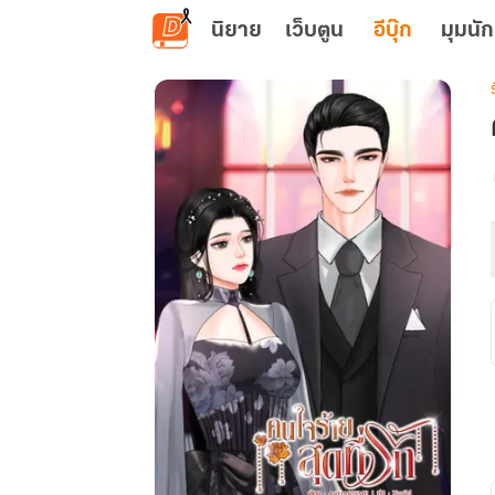
ข้ามไปยังเนื้อหาหลัก
นิยาย
เว็บตูน
อีบุ๊ก
มุมนัก
เ