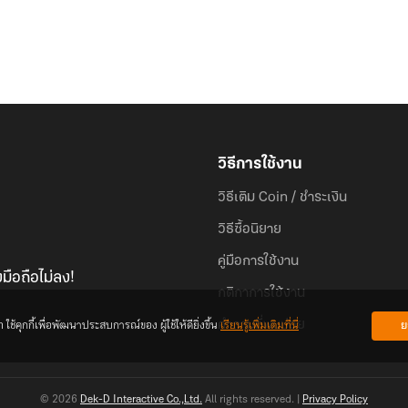
วิธีการใช้งาน
วิธีเติม Coin / ชำระเงิน
วิธีซื้อนิยาย
คู่มือการใช้งาน
มือถือไม่ลง!
กติกาการใช้งาน
้คุกกี้เพื่อพัฒนาประสบการณ์ของ ผู้ใช้ให้ดียิ่งขึ้น
เรียนรู้เพิ่มเติมที่นี่
ย
คำถามที่พบบ่อย
© 2026
Dek-D Interactive Co.,Ltd.
All rights reserved. |
Privacy Policy