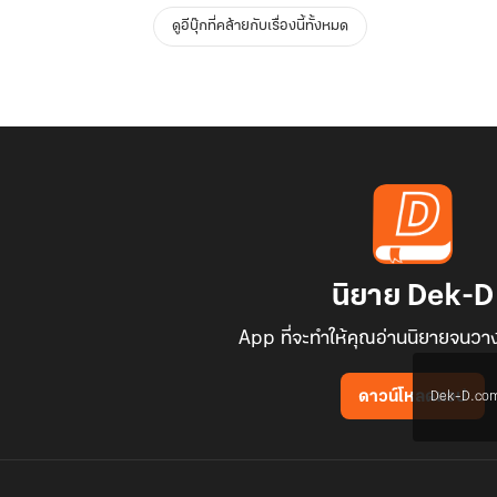
ดูอีบุ๊กที่คล้ายกับเรื่องนี้ทั้งหมด
นิยาย Dek-D
App ที่จะทำให้คุณอ่านนิยายจนวาง
Dek-D.com ใช
ดาวน์โหลดแอป