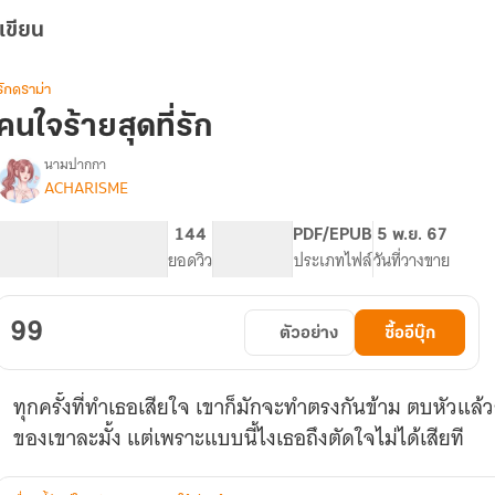
เขียน
รักดราม่า
คนใจร้ายสุดที่รัก
นามปากกา
ACHARISME
รื่อง
คน
ใจร้าย
36.83K
188
144
PG ทั่วไป
PDF/EPUB
5 พ.ย. 67
สุด
จำนวนคำ
จำนวนหน้า (A5)
ยอดวิว
ระดับเนื้อหา
ประเภทไฟล์
วันที่วางขาย
ที่รัก
99
ตัวอย่าง
ซื้ออีบุ๊ก
ทุกครั้งที่ทำเธอเสียใจ เขาก็มักจะทำตรงกันข้าม ตบหัวแ
ของเขาละมั้ง แต่เพราะแบบนี้ไงเธอถึงตัดใจไม่ได้เสียที