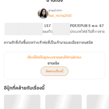
ซานเฉิง
นามปากกา
Nat_nicha2543
เรื่อง
ซาน
เฉิง
9.87K
79
157
PG ทั่วไป
PDF/EPUB
5 พ.ย. 67
จำนวนคำ
จำนวนหน้า (A5)
ยอดวิว
ระดับเนื้อหา
ประเภทไฟล์
วันที่วางขาย
ความรักที่เกิดขึ้นระหว่างเจ้าพ่อที่เป็นเจ้านายและมือขวาคนสนิท
เรื่องนี้ยังมีในรูปแบบรายตอนให้อ่านด้วยนะ
ซานเฉิง
ติดตามเรื่องนี้
อีบุ๊กที่คล้ายกับเรื่องนี้