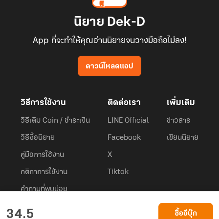
นิยาย Dek-D
App ที่จะทำให้คุณอ่านนิยายจนวางมือถือไม่ลง!
ดาวน์โหลดแอป
วิธีการใช้งาน
ติดต่อเรา
เพิ่มเติม
วิธีเติม Coin / ชำระเงิน
LINE Official
ข่าวสาร
วิธีซื้อนิยาย
Facebook
เขียนนิยาย
คู่มือการใช้งาน
X
กติกาการใช้งาน
Tiktok
คำถามที่พบบ่อย
Dek-D.com ใช้คุกกี้เพื่อพัฒนาประสบการณ์ของ ผู้ใช้ให้ดียิ่งขึ้น
34.5
ซื้ออีบุ๊ก
ยอมรับ