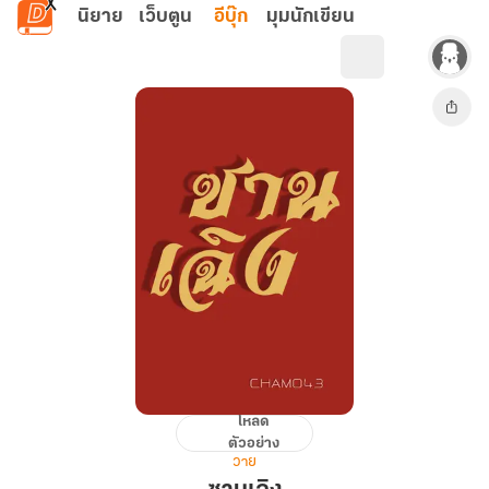
ข้ามไปยังเนื้อหาหลัก
นิยาย
เว็บตูน
อีบุ๊ก
มุมนักเขียน
โหลด
ซาน
ตัวอย่าง
เฉิง
วาย