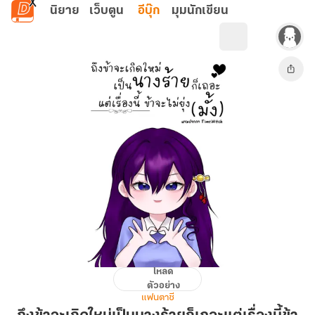
ข้ามไปยังเนื้อหาหลัก
นิยาย
เว็บตูน
อีบุ๊ก
มุมนักเขียน
โหลด
ถึง
ตัวอย่าง
ข้า
แฟนตาซี
จะ