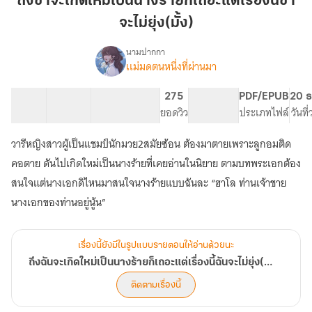
ถึงข้าจะเกิดใหม่เป็นนางร้ายก็เถอะแต่เรื่องนี้ข้า
เกิด
จะไม่ยุ่ง(มั้ง)
ใหม่
เป็น
นามปากกา
นาง
เเม่มดตนหนึ่งที่ผ่านมา
เรื่อง
ถึง
ร้าย
ฉัน
ก็
21 ตอน
104.95K
728
275
PG ทั่วไป
PDF/EPUB
20 ธ
จะ
สารบัญ
จำนวนคำ
เถอะ
จำนวนหน้า (A5)
ยอดวิว
ระดับเนื้อหา
ประเภทไฟล์
วันที
เกิด
แต่
ใหม่
วารีหญิงสาวผู้เป็นแชมป์นักมวย2สมัยซ้อน ต้องมาตายเพราะลูกอมติด
เรื่อง
เป็น
นาง
นี้
คอตาย ดันไปเกิดใหม่เป็นนางร้ายที่เคยอ่านในนิยาย ตามบทพระเอกต้อง
ร้าย
ข้า
สนใจแต่นางเอกดิไหนมาสนใจนางร้ายแบบฉันละ “ฮาโล ท่านเจ้าชาย
ก็
จะ
เถอะ
ไม่
แต่
ยุ่ง(มั้ง)
เรื่อง
นี้
เรื่องนี้ยังมีในรูปแบบรายตอนให้อ่านด้วยนะ
ฉัน
ถึงฉันจะเกิดใหม่เป็นนางร้ายก็เถอะแต่เรื่องนี้ฉันจะไม่ยุ่ง(มั้ง) จบ
จะ
ไม่
ติดตามเรื่องนี้
ยุ่ง(มั้ง)