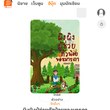
ข้ามไปยังเนื้อหาหลัก
นิยาย
เว็บตูน
อีบุ๊ก
มุมนักเขียน
โหลด
ผิง
ตัวอย่าง
ผิง
รักอื่นๆ
ผู้