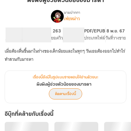
ผิงผิงผู้ช่วยตัวน้อยของมารดา
ช่วย
ตัว
นามปากกา
เฟยหม่าว
เรื่อง
น้อย
ผิง
ของ
ผิง
26.32K
161
263
PG ทั่วไป
PDF/EPUB
8 พ.ย. 67
มารดา
ผู้
จำนวนคำ
จำนวนหน้า (A5)
ยอดวิว
ระดับเนื้อหา
ประเภทไฟล์
วันที่วางขาย
ช่วย
ตัว
เมื่อต้องตื่นขึ้นมาในร่างของเด็กน้อยและในทุกๆ วันเธอต้องออกไปทำไร่
น้อย
ของ
ทำสวนกับมารดา
มารดา
เรื่องนี้ยังมีในรูปแบบรายตอนให้อ่านด้วยนะ
ผิงผิงผู้ช่วยตัวน้อยของมารดา
ติดตามเรื่องนี้
อีบุ๊กที่คล้ายกับเรื่องนี้