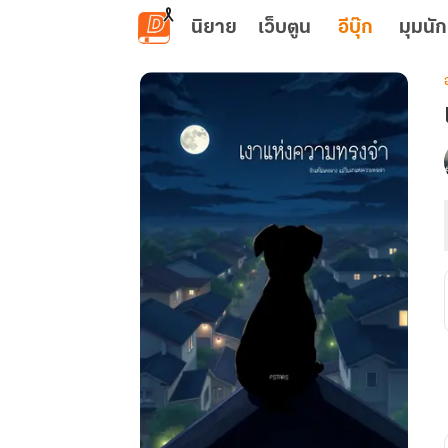
ข้ามไปยังเนื้อหาหลัก
นิยาย
เว็บตูน
อีบุ๊ก
มุมนัก
เ