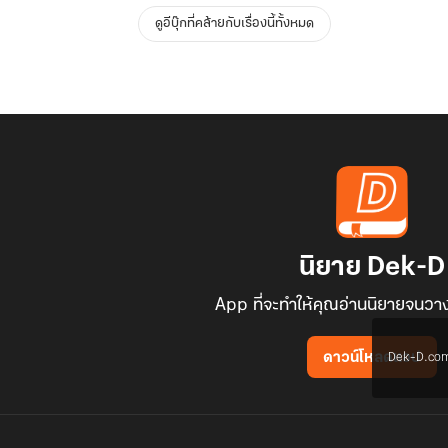
ดูอีบุ๊กที่คล้ายกับเรื่องนี้ทั้งหมด
นิยาย Dek-D
App ที่จะทำให้คุณอ่านนิยายจนวาง
Dek-D.com ใช
ดาวน์โหลดแอป