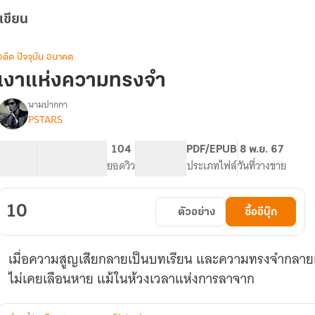
เขียน
อดีต ปัจจุบัน อนาคต
เงาแห่งความทรงจำ
นามปากกา
PSTARS
รื่อง
เงา
แห่ง
10.56K
27
104
PG ทั่วไป
PDF/EPUB
8 พ.ย. 67
ความ
จำนวนคำ
จำนวนหน้า (A5)
ยอดวิว
ระดับเนื้อหา
ประเภทไฟล์
วันที่วางขาย
ทรง
จำ
10
ตัวอย่าง
ซื้ออีบุ๊ก
เมื่อความสูญเสียกลายเป็นบทเรียน และความทรงจำกลายเป็น
ไม่เคยเลือนหาย แม้ในห้วงเวลาแห่งการลาจาก