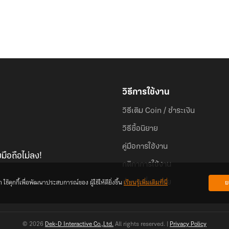
วิธีการใช้งาน
วิธีเติม Coin / ชำระเงิน
วิธีซื้อนิยาย
คู่มือการใช้งาน
มือถือไม่ลง!
กติกาการใช้งาน
้คุกกี้เพื่อพัฒนาประสบการณ์ของ ผู้ใช้ให้ดียิ่งขึ้น
เรียนรู้เพิ่มเติมที่นี่
ย
คำถามที่พบบ่อย
© 2026
Dek-D Interactive Co.,Ltd.
All rights reserved. |
Privacy Policy