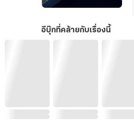
เงา
แห่ง
ความ
อีบุ๊กที่คล้ายกับเรื่องนี้
ทรง
จำ