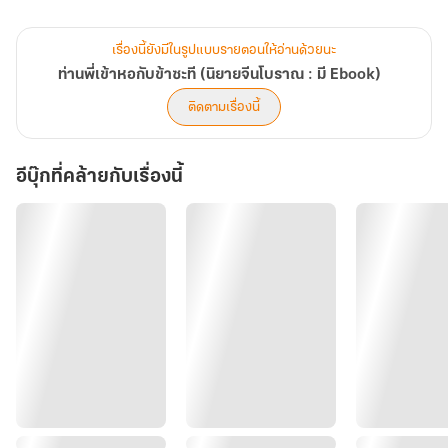
แกล้งหูหนวกตาบอดไม่ใส่ใจ!!
เฮ้อ... ท่านพี่เข้าหอกับข้าซะที
เรื่องนี้ยังมีในรูปแบบรายตอนให้อ่านด้วยนะ
- - - - -
ท่านพี่เข้าหอกับข้าซะที (นิยายจีนโบราณ : มี Ebook)
“ท่านพี่ไม่อยากแต่งงานกับข้าหรอกหรือ” นานเป็นอึดใจกว่าเยว่ชิงถึงพูด
ติดตามเรื่องนี้
ออกมาได้ แม้ใบหน้าของนางจะไม่มีหยาดน้ำตา แต่หัวใจของนางกลับ
เจ็บหนึบราวกับถูกใครเชือดเฉือนเนื้อใจ
อีบุ๊กที่คล้ายกับเรื่องนี้
“ไม่แม้แต่จะคิด”
หญิงสาวเซเล็กน้อย กระบอกตาร้อนผ่าว “แล้วที่ท่านทำดีกับข้าเล่า ทั้ง
ขนม ทั้งเครื่องประดับ ที่ท่านพี่มอบให้ข้า” พูดออกมาแล้วนางยิ่งรู้สึกเจ็บ
ปวดยิ่งกว่าเดิม ภาพของเขาเริ่มพร่าเรือนเมื่อหยาดน้ำตาไหลมาคลอ
“ข้าไม่เคยใส่ใจเรื่องนั้น” หยวนซือกล่าวอย่างเย็นชา จากนั้นเขาก็หยิบ
ม้วนกระดาษออกมาจากเสื้อ “นี่คือหนังสือหย่า ข้าเขียนชื่อประทับตราลง
ไปแล้ว แค่เจ้าลงชื่อเท่านั้นความเป็นสามีภรรยาของเราก็จะจบสิ้นลง”
นี่มันคืนวิวาห์นะ เขาทำกับนางเช่นนี้ได้อย่างไร!!!
“เหตุใดท่านพี่ถึงใจร้ายกับข้านัก” นางถามทั้งน้ำตา
“เพราะข้ามีสตรีที่ข้ารักแล้วน่ะสิ อีกอย่างข้าไม่ต้องการมีเมียหน้าเหมือน