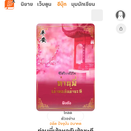
ข้ามไปยังเนื้อหาหลัก
นิยาย
เว็บตูน
อีบุ๊ก
มุมนักเขียน
โหลด
ท่าน
ตัวอย่าง
พี่
อดีต ปัจจุบัน อนาคต
เข้า