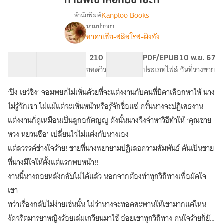
ท่านพี่เข้าหอกับข้าซะที
หอ
Kanploo Books
สำนักพิมพ์
กับ
นามปากกา
เรื่อง
ข้า
อาคาเซีย-สลิลโรส-ผิงอัง
ท่าน
ซะที
พี่
เข้า
54.81K
273
210
PG ทั่วไป
PDF/EPUB
10 พ.ย. 67
หอ
จำนวนคำ
จำนวนหน้า (A5)
ยอดวิว
ระดับเนื้อหา
ประเภทไฟล์
วันที่วางขาย
กับ
ข้า
‘ปิง เยว่ชิง’ จอมพยศไม่เห็นด้วยที่จะแต่งงานกับคนที่บิดาเลือกหาให้ นาง
ซะที
ไม่รู้จักเขา ไม่แม้แต่จะเห็นหน้าหรือรู้จักชื่อแซ่ ครั้นนางจะปฏิเสธงาน
(นิยาย
จีน
แต่งงานก็ดูเหมือนเป็นลูกอกัตญญู ดังนั้นนางจึงจำหาวิธีทำให้ ‘คุณชาย
โบราณ
หวง หยวนซือ’ เปลี่ยนใจไม่แต่งกับนางเอง
:
แต่สวรรค์ช่างใจร้าย! ชายที่นางพยายามปฏิเสธความสัมพันธ์ ดันเป็นชาย
มี
Ebook)
ที่นางมีใจให้ตั้งแต่แรกพบหน้า!!
งานนี้นางถอยหลังกลับไม่ได้แล้ว นอกจากต้องทำทุกวิถีทางเพื่อมัดใจ
เขา
ทว่าเรื่องกลับไม่ง่ายเช่นนั้น ไม่ว่านางจะทอดสะพานให้เขามากแค่ไหน
งัดจริตมารยาหญิงร้อยเล่มเกวียนมาใช้ อ่อยเขาทุกวิถีทาง คนใจร้ายก็ยัง