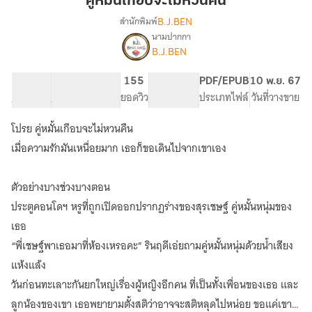
คู่หมั้นเกือบจะไม่หวนคืน
จะ
B.J.BEN
สำนักพิมพ์
ไม่
นามปากกา
เรื่อง
หวน
B.J.BEN
คู่
คืน
หมั้น
เกือบ
11.47K
116
155
PG ทั่วไป
PDF/EPUB
10 พ.ย. 67
จะ
จำนวนคำ
จำนวนหน้า (A5)
ยอดวิว
ระดับเนื้อหา
ประเภทไฟล์
วันที่วางขาย
ไม่
หวน
โปรย คู่หมั้นเกือบจะไม่หวนคืน
คืน
เมื่อความรักมันเหนื่อยมาก เธอก็ขอเดินไปจากเขาเอง
ตัวอย่างบางช่วงบางตอน
ประตูคอนโดฯ หรูที่ถูกเปิดออกปรากฏร่างของสุรเชษฐ์ คู่หมั้นหนุ่มของ
เธอ
“พี่เชษฐ์พาเธอมาที่ห้องเหรอคะ” รินฤดีเอ่ยถามคู่หมั้นหนุ่มด้วยน้ำเสียง
แห้งแล้ง
วันก่อนทะเลาะกันยกใหญ่เรื่องผู้หญิงอีกคน ที่เป็นทั้งเพื่อนของเธอ และ
ลูกน้องของเขา เธอพยายามตั้งสติว่าอาจจะสติหลุดไปหน่อย ขอแค่เขา