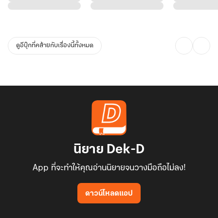
ๆ ที่ตัวเองไม่ชอบดื่มกาแฟ ก็ยังทำเพื่อเขา
มือน้อยเลื่อนมือไปลูบไล้แหวนเพชรน้ำงามที่นิ้วนางข้างซ้ายเบา ๆ อย่าง
อาลัยอาวรณ์
ดูอีบุ๊กที่คล้ายกับเรื่องนี้ทั้งหมด
“คืนอะไร” เขาเอ่ยถามด้วยน้ำเสียงเย็นชา
เขาหมั้นกับเธอเพราะต้องการเอาใจคุณย่าที่กำลังป่วยหนัก แต่ตอนนี้ย่า
ของเขาก็เสียไปแล้ว เขาเลยไม่จำเป็นต้องทำตามสัญญาอะไรอีก
“รินคืนให้ค่ะ ส่วนเรื่องคุณพ่อกับคุณแม่รินจะบอกพวกท่านเอง ส่วนคุณ
พ่อกับคุณแม่พี่ พี่ก็คงจัดการเองได้” เธอยัดแหวนเพชรน้ำงามใส่ในมือ
ของเขา ก่อนจะหมุนตัวจากไป
หยาดน้ำตารินไหล แต่เธอไม่หันกลับไปทางด้านหลังอีก เธอไม่อยากให้
นิยาย Dek-D
App ที่จะทำให้คุณอ่านนิยายจนวางมือถือไม่ลง!
ดาวน์โหลดแอป