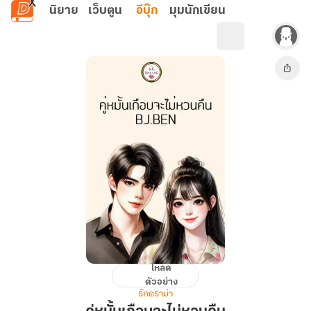
ข้ามไปยังเนื้อหาหลัก
นิยาย
เว็บตูน
อีบุ๊ก
มุมนักเขียน
โหลด
คู่
ตัวอย่าง
หมั้น
รักดราม่า
เกือบ