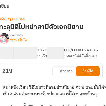
เขียน
อดีต ปัจจุบัน อนาคต
ทะลุมิติไปหย่าสามีตัวเอกนิยาย
นามปากกา
วออุนอไม้โท
รื่อง
ทะลุ
มิติ
102.79K
432
1.12K
PG ทั่วไป
PDF/EPUB
15 พ.ย. 67
ไป
จำนวนคำ
จำนวนหน้า (A5)
ยอดวิว
ระดับเนื้อหา
ประเภทไฟล์
วันที่วางขาย
หย่า
สามี
ตัวเอก
219
ตัวอย่าง
ซื้ออีบุ๊ก
นิยาย
หม่าหนิงเซียน ซีอีโอสาวที่ชอบอ่านนิยาย ความชอบนั้นได้ท
เข้าไปสวมร่างของนางร้ายปลายแถวที่โง่เง่าและอ้วนฉุ