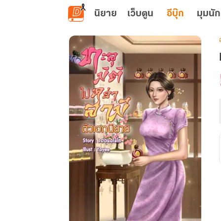
ข้ามไปยังเนื้อหาหลัก
นิยาย
เว็บตูน
อีบุ๊ก
มุมนัก
เ