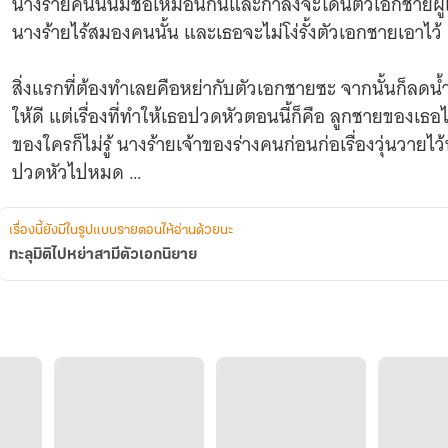
นางร้ายคนนั้นมีชื่อเหมือนกันและกำลังจะโดนตัวเอกชายผู้เป
นางร้ายไร้สมองคนนั้น และเธอจะไม่โง่รั้งตัวเอกชายเอาไว้
สิ่งแรกที่ต้องทำเลยคือหย่ากับตัวเอกชายซะ จากนั้นก็ลดน้
ให้ดี แต่เรื่องที่ทำให้เธอปวดหัวตอนนี้ก็คือ ลูกชายของเธอ
ของใครก็ไม่รู้ นางร้ายเจ้าของร่างคนก่อนก่อเรื่องวุ่นวาย
ปวดหัวไปหมด
แล้วเหล่าตัวเอกพวกนั้นอีก หย่าก็หย่าให้แล้ว ทำไมยังตา
เรื่องนี้ยังมีในรูปแบบรายตอนให้อ่านด้วยนะ
อย่างเขาคืออดีตสามีไปแล้ว จะมาทำเป็นหึงหวงนางร้า
ทะลุมิติไปหย่าสามีตัวเอกนิยาย
นู่นอย่ามายุ่งกับฉันเลย เราต่างคนต่างอยู่เถอะ