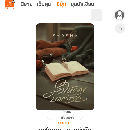
ข้ามไปยังเนื้อหาหลัก
นิยาย
เว็บตูน
อีบุ๊ก
มุมนักเขียน
โหลด
รอ
ตัวอย่าง
ให้
รักดราม่า
คุณ...บอก