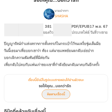
รอให้คุณ...บอกว่ารัก
ว่า
รัก
นามปากกา
SHASHA
เรื่อง
รอ
ให้
92.71K
531
381
PG ทั่วไป
PDF/EPUB
17 พ.ย. 67
คุณ...บอก
จำนวนคำ
จำนวนหน้า (A5)
ยอดวิว
ระดับเนื้อหา
ประเภทไฟล์
วันที่วางขาย
ว่า
รัก
ปัญญารัตน์กำแท่งตรวจการตั้งครรภ์ในกระเป๋าไว้จนเหงื่อชุ่มเต็มมือ
วันนี้เธอมาเพื่อบอกเขาว่า ท้อง แต่นายแพทย์อนลกลับเอ่ยปาก
บอกเลิกความสัมพันธ์ที่มีต่อกัน
เพื่อกลับไปคบกับแฟนเก่าของเขาที่กำลังย้อนกลับมาคบกันอีกครั้ง
เรื่องนี้ยังมีในรูปแบบรายตอนให้อ่านด้วยนะ
รอให้คุณ...บอกว่ารัก
ติดตามเรื่องนี้
อีบุ๊กที่คล้ายกับเรื่องนี้