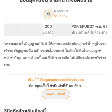
ย้อนยุคครั้งนี้ ข้ามีหน้าที่จับคนร้าย
นี้
ข้า
นามปากกา
balloon26
เรื่อง
มีหน้า
ย้อน
ที่
ยุค
68.99K
226
200
PG ทั่วไป
PDF/EPUB
27 พ.ย. 67
จับ
ครั้ง
จำนวนคำ
จำนวนหน้า (A5)
ยอดวิว
ระดับเนื้อหา
ประเภทไฟล์
วันที่วางขาย
คนร้าย
นี้
ข้า
'เพราะมองเห็นวิญญาณ' จึงทำให้ดอกเหมยต้องย้อนยุคเข้าไปอยู่ในร่าง
มีหน้า
ที่
เจ้าของวิญญาณนั้น สลับร่างน่ะไม่ว่าแต่ทำไมต้องไปตื่นในจวนบุรุษ!
จับ
หนำซ้ำยังถูกตราหน้าว่าเป็นสตรีไร้ยางอายอีก ไม่ได้สินางต้องหาตัวช่วย
คนร้าย
ด่วน
เรื่องนี้ยังมีในรูปแบบรายตอนให้อ่านด้วยนะ
ย้อนยุคครั้งนี้ ข้ามีหน้าที่จับคนร้าย
ติดตามเรื่องนี้
อีบุ๊กที่คล้ายกับเรื่องนี้