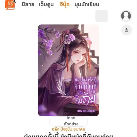
ข้ามไปยังเนื้อหาหลัก
นิยาย
เว็บตูน
อีบุ๊ก
มุมนักเขียน
โหลด
ย้อน
ตัวอย่าง
ยุค
อดีต ปัจจุบัน อนาคต
ครั้ง