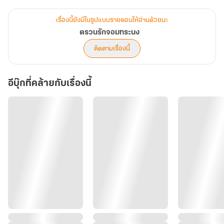
ของผมให้ดี ขอเพียงคุณปู่อย่าส่งผู้หญิงคนไหนมาวุ่นวายกับผมอีก”
เรื่องนี้ยังมีในรูปแบบรายตอนให้อ่านด้วยนะ
คำขอของหลานชายทำให้ท่านเจ้าสัวส่ายหน้า ท่านไม่ยอมให้หลานชายใช้
ตรวนรักจอมทระนง
ชีวิตแบบซังกะตายไปแบบนี้ตลอดไปหรอก ท่านผิดที่พรากหัวใจของ
ติดตามเรื่องนี้
จิณณ์ไป ท่านจึงต้องการชดใช้ให้หลานชาย
อีบุ๊กที่คล้ายกับเรื่องนี้
“ฉันไม่ยอมให้แกเป็นแบบนี้หรอกเจ้าจิณณ์ ฉันจะหาผู้หญิงมาให้แก
จนกว่าแกจะยอมรับ”
“อย่าเสียเวลาเลยครับคุณปู่ ไม่มีใครแทนที่น้องอรเมียของผมได้ ผู้หญิงที่
ผมต้องการคือน้องอรคนเดียว!”
เขาปฏิเสธผู้หญิงทุกคนที่ปู่ส่งมาให้ แต่เมื่อได้พบเธอ หัวใจของเขากลับ
หวั่นไหวอีกครั้ง...