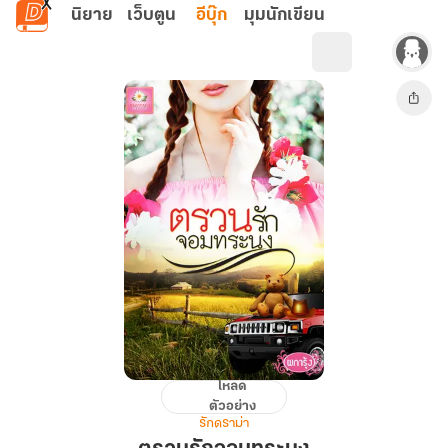
ข้ามไปยังเนื้อหาหลัก
นิยาย
เว็บตูน
อีบุ๊ก
มุมนักเขียน
โหลด
ตรวน
ตัวอย่าง
รัก
รักดราม่า
จอม