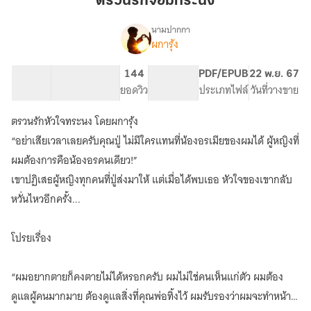
ตรวนรักจอมทระนง
ทระนง
นามปากกา
ผการุ้ง
เรื่อง
ตรวน
รัก
97.56K
538
144
PG ทั่วไป
PDF/EPUB
22 พ.ย. 67
จอม
จำนวนคำ
จำนวนหน้า (A5)
ยอดวิว
ระดับเนื้อหา
ประเภทไฟล์
วันที่วางขาย
ทระนง
ตรวนรักหัวใจทระนง โดยผการุ้ง
“อย่าเสียเวลาเลยครับคุณปู่ ไม่มีใครแทนที่น้องอรเมียของผมได้ ผู้หญิงที่
ผมต้องการคือน้องอรคนเดียว!”
เขาปฏิเสธผู้หญิงทุกคนที่ปู่ส่งมาให้ แต่เมื่อได้พบเธอ หัวใจของเขากลับ
หวั่นไหวอีกครั้ง...
โปรยเรื่อง
“ผมอยากตายก็คงตายไม่ได้หรอกครับ ผมไม่ใช่คนเห็นแก่ตัว ผมต้อง
ดูแลผู้คนมากมาย ต้องดูแลสิ่งที่คุณพ่อทิ้งไว้ ผมรับรองว่าผมจะทำหน้าที่