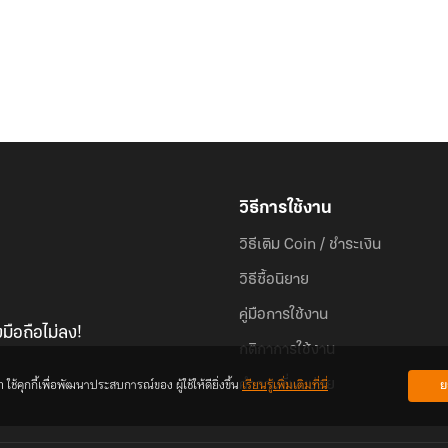
วิธีการใช้งาน
วิธีเติม Coin / ชำระเงิน
วิธีซื้อนิยาย
คู่มือการใช้งาน
มือถือไม่ลง!
กติกาการใช้งาน
้คุกกี้เพื่อพัฒนาประสบการณ์ของ ผู้ใช้ให้ดียิ่งขึ้น
เรียนรู้เพิ่มเติมที่นี่
ย
คำถามที่พบบ่อย