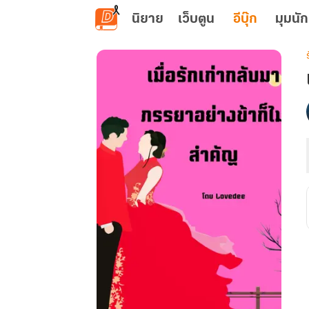
ข้ามไปยังเนื้อหาหลัก
นิยาย
เว็บตูน
อีบุ๊ก
มุมนัก
เ