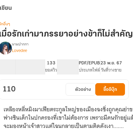
เขียน
รักอื่นๆ
เมื่อรักเก่ามาภรรยาอย่างข้าก็ไม่สำคัญ
นามปากกา
Lovedee
รื่อง
เมื่อ
รัก
35.69K
104
133
PG ทั่วไป
PDF/EPUB
23 พ.ย. 67
เก่า
จำนวนคำ
จำนวนหน้า (A5)
ยอดวิว
ระดับเนื้อหา
ประเภทไฟล์
วันที่วางขาย
มา
ภรรยา
อย่าง
110
ตัวอย่าง
ซื้ออีบุ๊ก
ข้า
ก็
ไม่
เหลียงหลี่หมิงมาเฟียตระกูลใหญ่ของเมืองฉงชิ่งถูกคุณย่
สำคัญ
จีน
ฟางซินเด็กในปกครองที่เขาไม่ต้องการ เพราะมีคนรักอยู่แล
ยุค
จะมองหน้าเจ้าสาวแต่ไฉนกลายเป็นตามติดดังเงา.......
90
มี