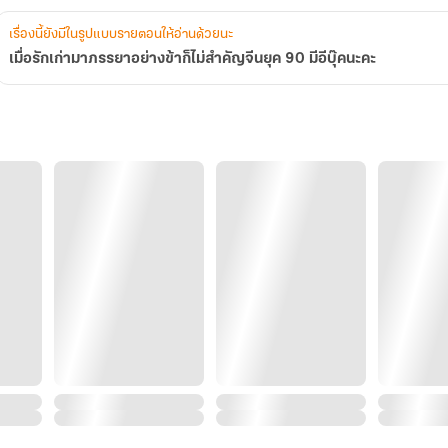
อี
บุ๊ค
เรื่องนี้ยังมีในรูปแบบรายตอนให้อ่านด้วยนะ
นะคะ
เมื่อรักเก่ามาภรรยาอย่างข้าก็ไม่สำคัญจีนยุค 90 มีอีบุ๊คนะคะ