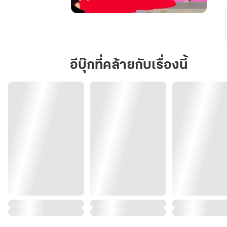
เมื่อ
รัก
เก่า
มา
อีบุ๊กที่คล้ายกับเรื่องนี้
ภรรยา
อย่าง
ข้า
ก็
ไม่
สำคัญ
จีน
ยุค
90