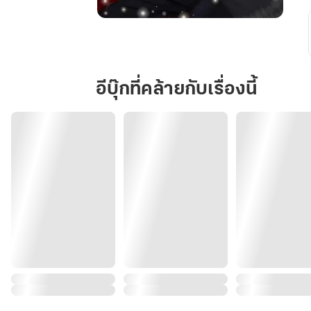
ทะลุ
มิติ
มา
เป็น
อีบุ๊กที่คล้ายกับเรื่องนี้
ตัว
ร้าย
แต่
ดัน
ถูก
เหล่า
ตัวเอก
ตาม
ติด
เฉย
เลย