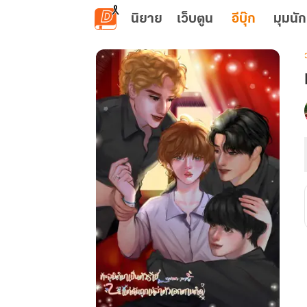
ข้ามไปยังเนื้อหาหลัก
นิยาย
เว็บตูน
อีบุ๊ก
มุมนัก
เ