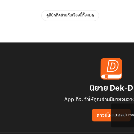
ดูอีบุ๊กที่คล้ายกับเรื่องนี้ทั้งหมด
นิยาย Dek-D
App ที่จะทำให้คุณอ่านนิยายจนวาง
Dek-D.com ใช
ดาวน์โหลดแอป