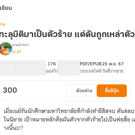
เขียน
วาย
ทะลุมิติมาเป็นตัวร้าย แต่ดันถูกเหล่า
นามปากกา
ja ye
(มี
รื่อง
อี
บุ๊ค)
59.11K
329
176
PG ทั่วไป
PDF/EPUB
25 พ.ย. 67
ทะลุ
จำนวนคำ
จำนวนหน้า (A5)
ยอดวิว
ระดับเนื้อหา
ประเภทไฟล์
วันที่วางขาย
มิติ
มา
เป็น
300
ตัวอย่าง
ซื้ออีบุ๊ก
ตัว
ร้าย
แต่
เมื่อเนย์รันนักศึกษามหาวิทยาลัยที่กำลังทำธีสิสจบ ดันสลบห
ดัน
ถูก
ในนิยาย เป้าหมายหลักคือผันตัวจากตัวร้ายไปเป็นพ่อสื่อ 
เหล่า
างนี้นะ!?
ตัวเอก