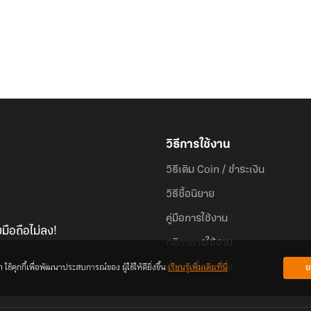
วิธีการใช้งาน
วิธีเติม Coin / ชำระเงิน
วิธีซื้อนิยาย
คู่มือการใช้งาน
มือถือไม่ลง!
กติกาการใช้งาน
้คุกกี้เพื่อพัฒนาประสบการณ์ของ ผู้ใช้ให้ดียิ่งขึ้น
เรียนรู้เพิ่มเติมที่นี่
ย
คำถามที่พบบ่อย