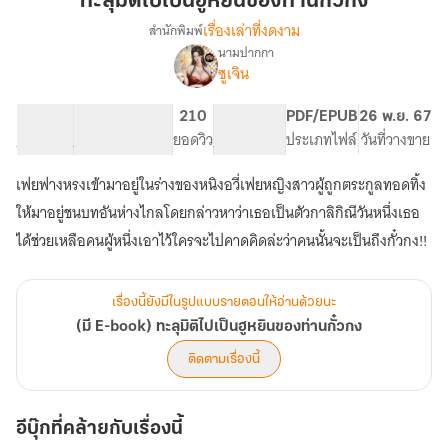
ทะลุมิติไปเป็นฮูหยินของท่านกั๋วกง
เป็น
เรื่องเล่าที่งดงาม
สำนักพิมพ์
ฮู
นามปากกา
(มี
เรื่อง
หยิน
ซูเจิน
E-
ของ
book)
ท่า
58.26K
367
210
PG ทั่วไป
PDF/EPUB
26 พ.ย. 67
ทะลุ
นกั๋
จำนวนคำ
จำนวนหน้า (A5)
ยอดวิว
ระดับเนื้อหา
ประเภทไฟล์
วันที่วางขาย
มิติ
วกง
ไป
เป็น
เฟยฟางหรงเข้ามาอยู่ในร่างของหนิงอวี่เฟยหญิงสาวผู้ถูกตระกูลทอดทิ้ง
ฮู
ให้มาอยู่ชนบทอันห่างไกลโดยกล่าวหาว่าเธอเป็นตัวกาลิกิณีวันหนึ่งเธอ
หยิน
ได้ช่วยเหลือคนผู้หนึ่งเอาไว้ใครจะไปคาดคิดล่ะว่าคนนั้นจะเป็นถึงกั๋วกง!!
ของ
ท่า
นกั๋
วกง
เรื่องนี้ยังมีในรูปแบบรายตอนให้อ่านด้วยนะ
(มี E-book) ทะลุมิติไปเป็นฮูหยินของท่านกั๋วกง
ติดตามเรื่องนี้
อีบุ๊กที่คล้ายกับเรื่องนี้