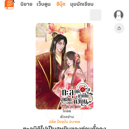
ข้ามไปยังเนื้อหาหลัก
นิยาย
เว็บตูน
อีบุ๊ก
มุมนักเขียน
โหลด
ทะลุ
ตัวอย่าง
มิติ
อดีต ปัจจุบัน อนาคต
ไป