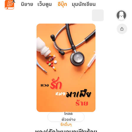
ข้ามไปยังเนื้อหาหลัก
นิยาย
เว็บตูน
อีบุ๊ก
มุมนักเขียน
โหลด
หวง(รัก)หมอ
ตัวอย่าง
มาเฟีย
รักอื่นๆ
ร้าย