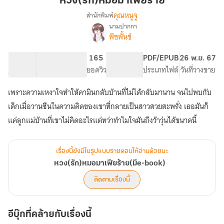
หวง(รัก)หมอมาเฟียร้าย
คุณหนูจู
สำนักพิมพ์
นามปากกา
เรื่อง
พีชพั้นช์
หวง(รัก)หมอ
มาเฟีย
ร้าย(มีe-
28.7K
175
165
PG ทั่วไป
PDF/EPUB
26 พ.ย. 67
book)
จำนวนคำ
จำนวนหน้า (A5)
ยอดวิว
ระดับเนื้อหา
ประเภทไฟล์
วันที่วางขาย
เพราะความเหงาใจทำให้คามินกลับบ้านที่ไม่ได้กลับมานาน จนไปพบกับ
เด็กเมื่อวานซืนในความคิดของเขาที่กลายเป็นสาวสวยสะพรั่ง เธอมันก็
แค่ลูกแม่บ้านที่เขาไม่คิดอะไรแต่ทว่าทำไมใจมันถึงว้าวุ่นได้ขนาดนี้
เรื่องนี้ยังมีในรูปแบบรายตอนให้อ่านด้วยนะ
หวง(รัก)หมอมาเฟียร้าย(มีe-book)
ติดตามเรื่องนี้
อีบุ๊กที่คล้ายกับเรื่องนี้