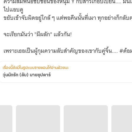
ความสัมพันธ์ซับซ้อนของหนุ่ม Y กับสาวเกือบเบี้ยน.... มั
ไปแอบดู
ขยับเข้าจับผิดอยู่ใกล้ ๆ แต่พอคืนนั้นที่เมา ทุกอย่างก็ก
จะเรียกมันว่า "ผีผลัก" แล้วกัน!
เพราะเธอเป็นผู้กุมความลับสำคัญของเขากับคู่จิ้น.... #ด้
เรื่องนี้ยังมีในรูปแบบรายตอนให้อ่านด้วยนะ
วุ่นนักรัก (ลับ) นายซุปตาร์
"เมนเธอกับฉัน...ใครเอวดีกว่ากัน?" (ลีโอ)