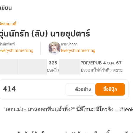
เขียน
รักคอมเมดี้
วุ่นนักรัก (ลับ) นายซุปตาร์
สำนักพิมพ์
นามปากกา
Everyshimmerring
Everyshimmerring
รื่อง
ุ่น
นัก
110.95K
532
325
PG ทั่วไป
PDF/EPUB
4 ธ.ค. 67
รัก
จำนวนคำ
จำนวนหน้า (A5)
ยอดวิว
ระดับเนื้อหา
ประเภทไฟล์
วันที่วางขาย
(ลับ)
นาย
ซุป
414
ตัวอย่าง
ซื้ออีบุ๊ก
ตาร์
"เธอแม่ง~ มาหลอกฟันแล้วทิ้ง?" นี่ลีโอนะ ลีโอวซิง... #leo