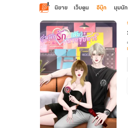
ข้ามไปยังเนื้อหาหลัก
นิยาย
เว็บตูน
อีบุ๊ก
มุมนัก
เ
ว