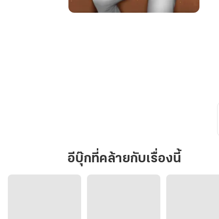
วุ่น
นัก
รัก
(ลับ)
นาย
ซุป
ตาร์
อีบุ๊กที่คล้ายกับเรื่องนี้