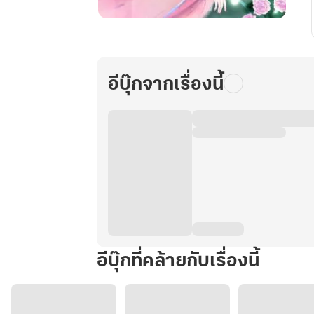
月
花
เยว่ฮ
วา
อีบุ๊กจากเรื่องนี้
แม่ค้า
สาว
'แซ่บ'
ทะลุ
มิติ
เล่ม
2
อีบุ๊กที่คล้ายกับเรื่องนี้