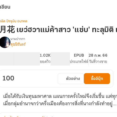
เขียน
อดีต ปัจจุบัน อนาคต
月花 เยว่ฮวาแม่ค้าสาว 'แซ่บ' ทะลุมิติ 
นามปากกา
สุขนิรันดร์
(จบ
รื่อง
บิ
ิ
44.88K
235
1.02K
PG ทั่วไป
EPUB
28 ก.พ. 66
บูรณ์)
จำนวนคำ
จำนวนหน้า (A5)
ยอดวิว
ระดับเนื้อหา
ประเภทไฟล์
วันที่วางขาย
月
花
เยว่ฮ
100
ตัวอย่าง
ซื้ออีบุ๊ก
วา
แม่ค้า
สาว
เมื่อได้รับเงินทุนมหาศาล แผนการครั้งใหม่จึงเริ่มขึ้น แต่ทุ
'แซ่บ'
ทะลุ
เมื่อกลุ่มอำนาจกว่าครึ่งเมืองต้องการสิ่งที่นางกำลังทำอยู่...
มิติ