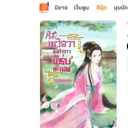
ข้ามไปยังเนื้อหาหลัก
นิยาย
เว็บตูน
อีบุ๊ก
มุมนัก
เ
ร