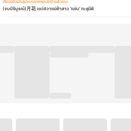
เรื่องนี้ยังมีในรูปแบบรายตอนให้อ่านด้วยนะ
(จบบิริบูรณ์)月花 เยว่ฮวาแม่ค้าสาว 'แซ่บ' ทะลุมิติ