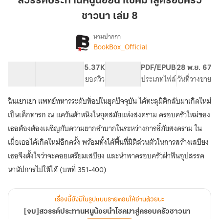
สวรรค์ประทานหนูน้อยนำโชคมาสู่ครอบครัว
น้อย
ชาวนา เล่ม 8
นำ
โชค
นามปากกา
มา
BookBox_Official
[จบ]สวรรค์
เรื่อง
สู่
ประทาน
หนู
ครอบครัว
76.46K
679
5.37K
PG ทั่วไป
PDF/EPUB
28 พ.ย. 67
น้อย
จำนวนคำ
จำนวนหน้า (A5)
ชาวนา
ยอดวิว
ระดับเนื้อหา
ประเภทไฟล์
วันที่วางขาย
นำ
เล่ม
โชค
ฉินเยาเยา แพทย์ทหารระดับท็อปในยุคปัจจุบัน ได้ทะลุมิติกลับมาเกิดใหม่
8
มา
เป็นเด็กทารก ณ แคว้นต้าหนิงในยุคสมัยแห่งสงคราม ครอบครัวใหม่ของ
สู่
ครอบครัว
เธอต้องต้องเผชิญกับความยากลำบากในระหว่างการลี้ภัยสงคราม ใน
ชาวนา
เมื่อเธอได้เกิดใหม่อีกครั้ง พร้อมทั้งได้พื้นที่มิติส่วนตัวในการสร้างเสบียง
เธอจึงตั้งใจว่าจะคอยเตรียมเสบียง และนำพาครอบครัวฝ่าฟันอุปสรรค
นานัปการไปให้ได้ (บทที่ 351-400)
เรื่องนี้ยังมีในรูปแบบรายตอนให้อ่านด้วยนะ
[จบ]สวรรค์ประทานหนูน้อยนำโชคมาสู่ครอบครัวชาวนา