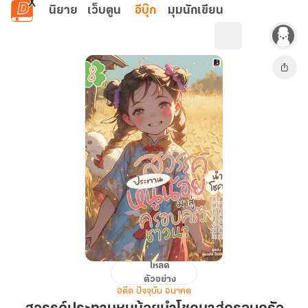
ข้ามไปยังเนื้อหาหลัก
นิยาย
เว็บตูน
อีบุ๊ก
มุมนักเขียน
โหลด
สวรรค์
ตัวอย่าง
ประทาน
อดีต ปัจจุบัน อนาคต
หนู