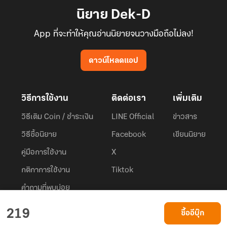
นิยาย Dek-D
App ที่จะทำให้คุณอ่านนิยายจนวางมือถือไม่ลง!
ดาวน์โหลดแอป
วิธีการใช้งาน
ติดต่อเรา
เพิ่มเติม
วิธีเติม Coin / ชำระเงิน
LINE Official
ข่าวสาร
วิธีซื้อนิยาย
Facebook
เขียนนิยาย
คู่มือการใช้งาน
X
กติกาการใช้งาน
Tiktok
คำถามที่พบบ่อย
Dek-D.com ใช้คุกกี้เพื่อพัฒนาประสบการณ์ของ ผู้ใช้ให้ดียิ่งขึ้น
219
ซื้ออีบุ๊ก
ยอมรับ
เรียนรู้เพิ่มเติมที่นี่
© 2026
Dek-D Interactive Co.,Ltd.
All rights reserved. |
Privacy Policy