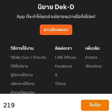
นิยาย Dek-D
App ที่จะทำให้คุณอ่านนิยายจนวางมือถือไม่ลง!
ดาวน์โหลดแอป
วิธีการใช้งาน
ติดต่อเรา
เพิ่มเติม
วิธีเติม Coin / ชำระเงิน
LINE Official
ข่าวสาร
วิธีซื้อนิยาย
Facebook
เขียนนิยาย
คู่มือการใช้งาน
X
กติกาการใช้งาน
Tiktok
คำถามที่พบบ่อย
Dek-D.com ใช้คุกกี้เพื่อพัฒนาประสบการณ์ของ ผู้ใช้ให้ดียิ่งขึ้น
219
ซื้ออีบุ๊ก
ยอมรับ
เรียนรู้เพิ่มเติมที่นี่
© 2026
Dek-D Interactive Co.,Ltd.
All rights reserved. |
Privacy Policy