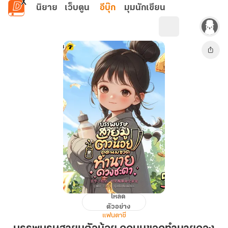
ข้ามไปยังเนื้อหาหลัก
นิยาย
เว็บตูน
อีบุ๊ก
มุมนักเขียน
โหลด
บรรพบุรุษ
ตัวอย่าง
สา
แฟนตาซี
ยมู