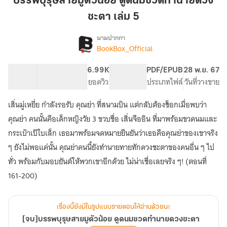
บรรพบุรุษสายมูตัวน้อย ดูดนมขวดทำนายดวง
ตัว
ชะตา เล่ม 5
น้อย
ดูด
นามปากกา
นม
BookBox_Official
[จบ]บรรพบุรุษ
เรื่อง
ขวด
สา
ยมู
ทำนาย
63.88K
476
6.99K
PG ทั่วไป
PDF/EPUB
28 พ.ย. 67
ตัว
จำนวนคำ
จำนวนหน้า (A5)
ดวง
ยอดวิว
ระดับเนื้อหา
ประเภทไฟล์
วันที่วางขาย
น้อย
ชะตา
ดูด
เสิ่นมู่เหยี่ย กำลังรอรับ คุณย่า ที่สนามบิน แต่กลับต้องช็อกเมื่อพบว่า
เล่ม
นม
5
คุณย่า คนนั้นคือเด็กหญิงวัย 3 ขวบชื่อ เสิ่นจืออิน ที่มาพร้อมขวดนมและ
ขวด
ทำนาย
กระเป๋าเป้ใบเล็ก เธอมาพร้อมจดหมายยืนยันว่าเธอคือคุณย่าของเขาจริง
ดวง
ๆ ยังไม่พอแค่นั้น คุณย่าคนนี้ยังทำนายทายทักดวงชะตาของคนอื่น ๆ ไป
ชะตา
ทั่ว พร้อมกับมอบยันต์ให้พวกเขาอีกด้วย ไม่น่าเชื่อเลยจริง ๆ! (ตอนที่
161-200)
เรื่องนี้ยังมีในรูปแบบรายตอนให้อ่านด้วยนะ
[จบ]บรรพบุรุษสายมูตัวน้อย ดูดนมขวดทำนายดวงชะตา