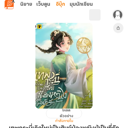
ข้ามไปยังเนื้อหาหลัก
นิยาย
เว็บตูน
อีบุ๊ก
มุมนักเขียน
โหลด
เทพ
ตัวอย่าง
กระบี่
กำลังภายใน
เกิด