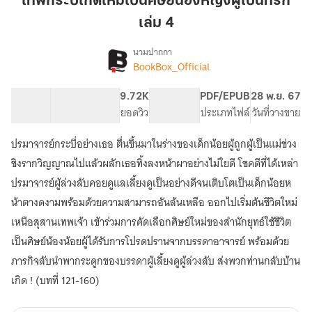
เทพกระบี่เกิดใหม่เป็นศิษย์น้องหญิงผู้เป็นที่รัก
ใหม่
เล่ม 4
เป็น
ศิษย์
นามปากกา
น้อง
BookBox_Official
[จบ]
เรื่อง
หญิง
เทพ
กระบี่
ผู้
68.93K
626
9.72K
PG ทั่วไป
PDF/EPUB
28 พ.ย. 67
เกิด
จำนวนคำ
จำนวนหน้า (A5)
เป็น
ยอดวิว
ระดับเนื้อหา
ประเภทไฟล์
วันที่วางขาย
ใหม่
ที่รัก
เป็น
ปรมาจารย์กระบี่อย่างเธอ ตื่นขึ้นมาในร่างของเด็กน้อยผู้ถูกผู้เป็นแม่ช่วง
เล่ม
ศิษย์
4
ชิงรากวิญญาณไปแล้วผลักเธอทิ้งลงหน้าผาอย่างไม่ใยดี โชคดีที่ได้เหล่า
น้อง
หญิง
ปรมาจารย์ผู้ล่วงลับคอยดูแลเลี้ยงดูเป็นอย่างดีจนเติบโตเป็นเด็กน้อยห
ผู้
น้าตางดงามพร้อมด้วยความสามารถอันล้นเหลือ ออกไปเริ่มต้นชีวิตใหม่
เป็น
ที่รัก
เหนือสุสานเทพเจ้า เข้าร่วมการคัดเลือกศิษย์ใหม่ของสำนักยุทธ์ใช้ชีวิต
เป็นศิษย์น้องน้อยผู้ได้รับการโปรดปรานจากบรรดาอาจารย์ พร้อมด้วย
ภารกิจลับนำพากระดูกของบรรดาผู้เลี้ยงดูผู้ล่วงลับ ส่งพวกท่านกลับบ้าน
เกิด ! (บทที่ 121-160)