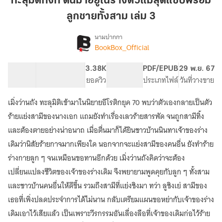
ทะลุมิติทั้งที ดันมาอยู่ในร่างตัวแม่สุดแซ่บพร้อม
ดัน
ลูกชายทั้งสาม เล่ม 3
มา
อยู่
นามปากกา
ใน
BookBox_Official
[จบ]
เรื่อง
ร่าง
ทะลุ
มิติ
ตัว
79.58K
808
3.38K
PG ทั่วไป
PDF/EPUB
29 พ.ย. 67
ทั้งที
จำนวนคำ
จำนวนหน้า (A5)
แม่
ยอดวิว
ระดับเนื้อหา
ประเภทไฟล์
วันที่วางขาย
ดัน
สุด
มา
เมิ่งว่านถัง ทะลุมิติเข้ามาในนิยายอีโรติกยุค 70 พบว่าตัวเองกลายเป็นตัว
แซ่
อยู่
บ
ร้ายแย่งสามีของนางเอก แถมยังทำเรื่องเลวร้ายสารพัด จนถูกสามีทิ้ง
ใน
ร่าง
พร้อม
และต้องตายอย่างน่าอนาถ เมื่อตื่นมาก็ได้ยินชาวบ้านนินทาเจ้าของร่าง
ตัว
ลูกชาย
เดิมว่านิสัยร้ายกาจมากเพียงใด นอกจากจะแย่งสามีของคนอื่น ยังทำร้าย
แม่
ทั้ง
สุด
ร่างกายลูก ๆ จนเหมือนขอทานอีกด้วย เมิ่งว่านถังคิดว่าจะต้อง
สาม
แซ่
เปลี่ยนแปลงชีวิตของเจ้าของร่างเดิม จึงพยายามพูดคุยกับลูก ๆ ทั้งสาม
เล่ม
บ
และชาวบ้านคนอื่นให้ดีขึ้น รวมถึงสามีที่แย่งชิงมา ทว่า ลูชิงเย่ สามีของ
พร้อม
3
ลูกชาย
เธอที่เพิ่งปลดประจำการได้ไม่นาน กลับเตรียมแผนขอหย่ากับเจ้าของร่าง
ทั้ง
เดิมเอาไว้เสียแล้ว เป็นเพราะวีรกรรมอันเลื่องลือที่เจ้าของเดิมก่อไว้ร้าย
สาม