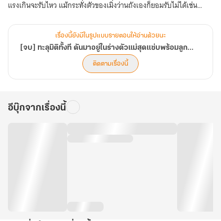
แรงเกินจะรับไหว แม้กระทั่งตัวของเมิ่งว่านถังเองก็ยอมรับไม่ได้เช่น
เดียวกัน แต่ถ้าเธอยอมหย่า... แล้วเธอจะไปอยู่ที่ไหนได้! ภารกิจพิชิต
หัวใจลูกชายทั้งสามกับสามีที่ถูกแย่งมา เธอจะต้องกอบกู้คืนมาให้ได้
เรื่องนี้ยังมีในรูปแบบรายตอนให้อ่านด้วยนะ
(ตอนที่ 101-150)
[จบ] ทะลุมิติทั้งที ดันมาอยู่ในร่างตัวแม่สุดแซ่บพร้อมลูกชายทั้งสาม
ติดตามเรื่องนี้
อีบุ๊กจากเรื่องนี้