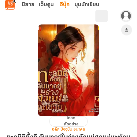
ข้ามไปยังเนื้อหาหลัก
นิยาย
เว็บตูน
อีบุ๊ก
มุมนักเขียน
โหลด
ทะลุ
ตัวอย่าง
มิติ
อดีต ปัจจุบัน อนาคต
ทั้งที