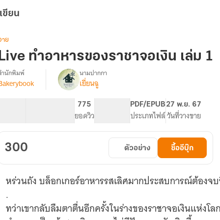
เขียน
วาย
Live ทำอาหารของราชาจอเงิน เล่ม 1
สำนักพิมพ์
นามปากกา
Bakerybook
เยี่ยนฉู
LIVE
รื่อง
ทำ
อาหาร
98.94K
346
775
PG ทั่วไป
PDF/EPUB
27 พ.ย. 67
ของ
จำนวนคำ
จำนวนหน้า (A5)
ยอดวิว
ระดับเนื้อหา
ประเภทไฟล์
วันที่วางขาย
ราชา
จอ
เงิน
300
ตัวอย่าง
ซื้ออีบุ๊ก
(นิยาย
แปล)
(มี
หร่วนถัง บล็อกเกอร์อาหารรสเลิศมากประสบการณ์ต้องจบช
อี
บุ๊ก)
.
ทว่าเขากลับลืมตาตื่นอีกครั้งในร่างของราชาจอเงินแห่งโล