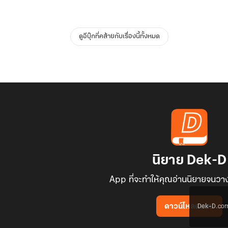
ดูอีบุ๊กที่คล้ายกับเรื่องนี้ทั้งหมด
นิยาย Dek-D
App ที่จะทำให้คุณอ่านนิยายจนวาง
Dek-D.com ใช
ดาวน์โหลดแอป