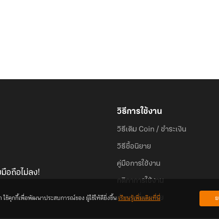
วิธีการใช้งาน
วิธีเติม Coin / ชำระเงิน
วิธีซื้อนิยาย
คู่มือการใช้งาน
มือถือไม่ลง!
กติกาการใช้งาน
้คุกกี้เพื่อพัฒนาประสบการณ์ของ ผู้ใช้ให้ดียิ่งขึ้น
เรียนรู้เพิ่มเติมที่นี่
ย
คำถามที่พบบ่อย