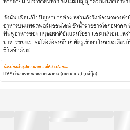
ทำกลายเป็นเจ้าชายนิทรา จนไม่มีปัญญาควักเงินซื้ออาหา
.
ดังนั้น เพื่อแก้ไขปัญหาปากท้อง หร่วนถังจึงต้องหาทางทำ
อาหารบนแพลตฟอร์มออนไลน์ ยั่วน้ำลายชาวโลกอนาคต ที่ก
พื้นฟูอาหารของ มนุษยชาติอันแสนโอชา และแน่นอน...หร่ว
อาหารของเขาจะโด่งดังจนชักนำศัตรูเข้ามา ในขณะเดียว
ชีวิตอีกด้วย!
เรื่องนี้ยังมีในรูปแบบรายตอนให้อ่านด้วยนะ
LIVE ทำอาหารของราชาจอเงิน (นิยายแปล) (มีอีบุ๊ก)