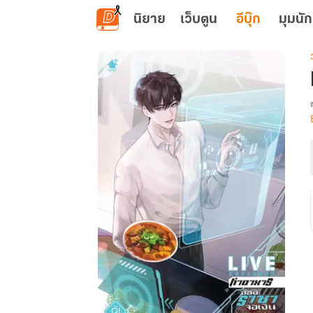
ข้ามไปยังเนื้อหาหลัก
นิยาย
เว็บตูน
อีบุ๊ก
มุมนัก
เ