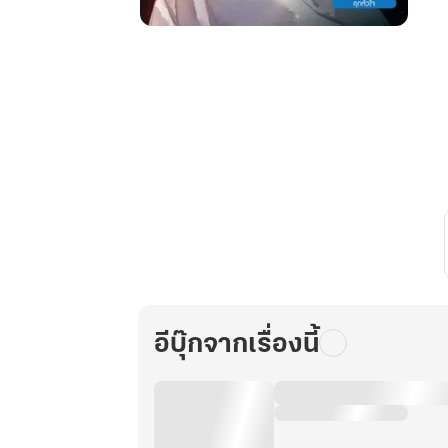
เทียน
ซือ
คู่
ป่วน
ผจญ
วิญญาณ
ภาค
3
เล่ม
12
(รวม
เล่ม)
อีบุ๊กจากเรื่องนี้