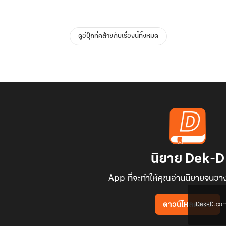
ดูอีบุ๊กที่คล้ายกับเรื่องนี้ทั้งหมด
นิยาย Dek-D
App ที่จะทำให้คุณอ่านนิยายจนวาง
Dek-D.com ใช
ดาวน์โหลดแอป