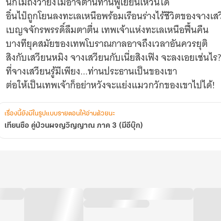
นึกไม่ถึงว่ายังไม่อาจต้านทานฟู่เยี่ยนเหวินได้
อิ๋นไป๋ถูกโยนลงทะเลเหนือพร้อมเรือนร่างไร้ชีวิตของจางเส
เบญจจักรพรรดิ์ลืมตาตื่น เทพเจ้าแห่งทะเลเหนือฟื้นคืน
บางทียุคสมัยของเทพโบราณกาลอาจถึงเวลาอันควรยุติ
สิงกับเสวียนหมิง จางเสวียนกับเนี่ยสิงเฟิง จะลงเอยเช่นไร?
ที่จางเสวียนรู้มีเพียง...ท่านประธานเป็นของเขา
ต่อให้เป็นเทพเจ้าก็อย่าหวังจะแย่งแมวกวักของเขาไปได้!
เรื่องนี้ยังมีในรูปแบบรายตอนให้อ่านด้วยนะ
เทียนซือ คู่ป่วนผจญวิญญาณ ภาค 3 (มีอีบุ๊ก)