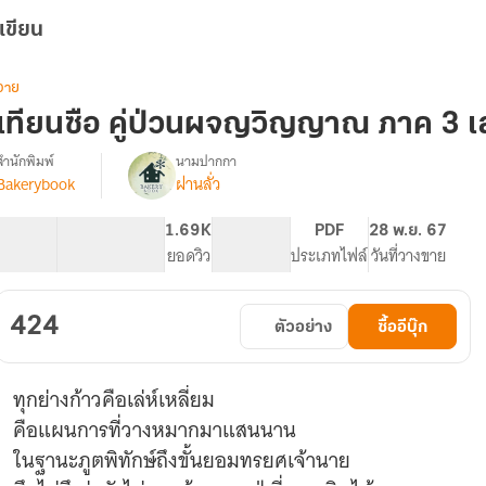
เขียน
วาย
เทียนซือ คู่ป่วนผจญวิญญาณ ภาค 3 เล
สำนักพิมพ์
นามปากกา
Bakerybook
ฝานลั่ว
รื่อง
เทียน
ซือ
127.3K
423
1.69K
PG ทั่วไป
PDF
28 พ.ย. 67
ู่
จำนวนคำ
จำนวนหน้า (A5)
ยอดวิว
ระดับเนื้อหา
ประเภทไฟล์
วันที่วางขาย
ป่วน
ผจญ
วิญญาณ
424
ตัวอย่าง
ซื้ออีบุ๊ก
ภาค
3
(มี
ทุกย่างก้าวคือเล่ห์เหลี่ยม
อี
บุ๊ก)
คือแผนการที่วางหมากมาแสนนาน
ในฐานะภูตพิทักษ์ถึงขั้นยอมทรยศเจ้านาย