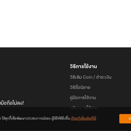
วิธีการใช้งาน
วิธีเติม Coin / ชำระเงิน
วิธีซื้อนิยาย
คู่มือการใช้งาน
มือถือไม่ลง!
กติกาการใช้งาน
้คุกกี้เพื่อพัฒนาประสบการณ์ของ ผู้ใช้ให้ดียิ่งขึ้น
เรียนรู้เพิ่มเติมที่นี่
ย
คำถามที่พบบ่อย