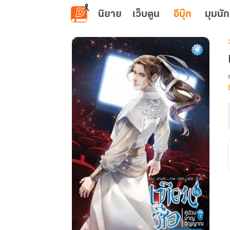
ข้ามไปยังเนื้อหาหลัก
นิยาย
เว็บตูน
อีบุ๊ก
มุมนัก
เ
ค