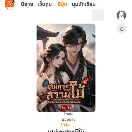
ข้ามไปยังเนื้อหาหลัก
นิยาย
เว็บตูน
อีบุ๊ก
มุมนักเขียน
โหลด
เสน่หา
ตัวอย่าง
สวามี
รักอื่นๆ
ใบ้