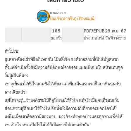
เสน่หาสวามีใบ้
นามปากกา
ใยแก้ว(สายจีน)/รัตนะมณี
เรื่อง
เสน่หา
สวามี
28.91K
170
165
PG ทั่วไป
PDF/EPUB
29 พ.ย. 67
ใบ้(มีE-
จำนวนคำ
จำนวนหน้า (A5)
ยอดวิว
ระดับเนื้อหา
ประเภทไฟล์
วันที่วางขาย
Book)
คำโปรย
ซูเหยา ต้องเข้าพิธีอภิเษกกับ ไป๋หลี่เซิง องค์ชายสามที่เป็นใบ้หูหนวก
ตั้งแต่กำเนิดทั้งยังมีความอัปลักษณ์จากรอยแผลเป็นบนใบหน้าแทนซูอ
วิ๋นผู้เป็นพี่สาว
เขาดูเย็นชาไร้หัวใจแถมยังไร้เสียง แค่เพียงคืนแรกเขาก็แยกที่นอนกับ
นางเสียแล้ว !
แต่ใครจะรู้...ว่าองค์ชายใบ้ที่ดูนิ่งเฉยไร้หัวใจ แท้จริงเป็นคนที่ชอบเก็บ
ซ่อนความรู้สึกเอาไว้ข้างใน อีกทั้งยังมีความลับที่ยากจะบอกใครได้
แต่ในเมื่อเขาคือสวามีของนาง...นางก็จะทำทุกอย่างและทุกทางเพื่อให้