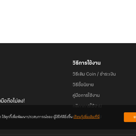
วิธีการใช้งาน
วิธีเติม Coin / ชำระเงิน
วิธีซื้อนิยาย
คู่มือการใช้งาน
มือถือไม่ลง!
กติกาการใช้งาน
้คุกกี้เพื่อพัฒนาประสบการณ์ของ ผู้ใช้ให้ดียิ่งขึ้น
เรียนรู้เพิ่มเติมที่นี่
ย
คำถามที่พบบ่อย