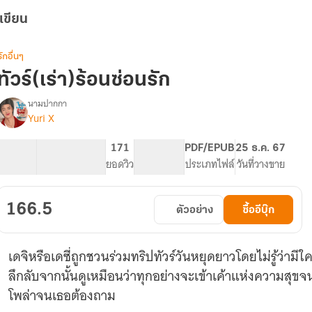
เขียน
รักอื่นๆ
ทัวร์(เร่า)ร้อนซ่อนรัก
นามปากกา
Yuri X
รื่อง
ทัวร์(เร่า)ร้อน
ซ่อน
27.27K
153
171
NC 18
PDF/EPUB
25 ธ.ค. 67
รัก
จำนวนคำ
จำนวนหน้า (A5)
ยอดวิว
ระดับเนื้อหา
ประเภทไฟล์
วันที่วางขาย
166.5
ตัวอย่าง
ซื้ออีบุ๊ก
เดจิหรือเดซี่ถูกชวนร่วมทริปทัวร์วันหยุดยาวโดยไม่รู้ว่ามี
ลึกลับจากนั้นดูเหมือนว่าทุกอย่างจะเข้าเค้าแห่งความสุขจน
โพล่าจนเธอต้องถาม