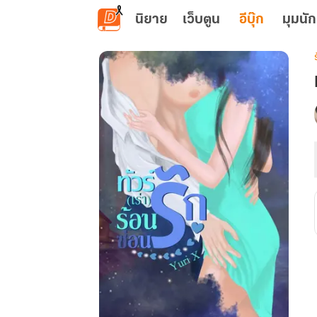
ข้ามไปยังเนื้อหาหลัก
นิยาย
เว็บตูน
อีบุ๊ก
มุมนัก
เ