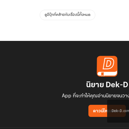
ดูอีบุ๊กที่คล้ายกับเรื่องนี้ทั้งหมด
นิยาย Dek-D
App ที่จะทำให้คุณอ่านนิยายจนวาง
Dek-D.com ใช
ดาวน์โหลดแอป