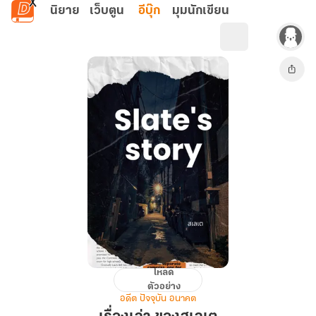
ข้ามไปยังเนื้อหาหลัก
นิยาย
เว็บตูน
อีบุ๊ก
มุมนักเขียน
โหลด
เรื่อง
ตัวอย่าง
เล่า
อดีต ปัจจุบัน อนาคต
ของ