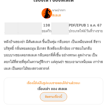
เรื่องเล่า ของสเลเต
ส
เลเต
นามปากกา
สเลเต
เรื่อง
เรื่อง
เล่า
14.39K
164
138
PG ทั่วไป
PDF/EPUB
1 ธ.ค. 67
ของ
จำนวนคำ
จำนวนหน้า (A5)
ยอดวิว
ระดับเนื้อหา
ประเภทไฟล์
วันที่วางขาย
ส
เลเต
หลังบ้านของย่า มีต้นสเลเต ขึ้นเป็นพุ่ม กลีบดอก เป็นเหมือนหงส์ สีขาว
บริสุทธิ์ กลิ่นหอมละมุน มีเกสร สีเหลืองเล็กน้อย เราชอบในกลีบ
บอบบางของดอกสเลเต กลีบดอกที่ตั้งขึ้น อย่างทรนง ดูสง่างาม เป็น
ดอกไม้ที่สวยที่สุดในความรู้สึกเรา แต่คุณย่า ชอบเอามาเหน็บผม เราว่าส
เลเต เป็นดอกไม้ของสรวงสวรรค์
เรื่องนี้ยังมีในรูปแบบรายตอนให้อ่านด้วยนะ
เรื่องเล่า ของ สเลเต
ติดตามเรื่องนี้