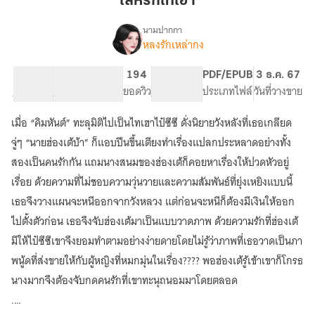
เล่ห์รักไทเฮา
เฮา
นามปากกา
หลงรักเหล่ากง
เรื่อง
เล่ห์
รัก
36.91K
222
194
PG ทั่วไป
PDF/EPUB
3 ธ.ค. 67
ไท
จำนวนคำ
จำนวนหน้า (A5)
ยอดวิว
ระดับเนื้อหา
ประเภทไฟล์
วันที่วางขาย
เฮา
เมื่อ “คิมหันต์” ทะลุมิติไปเป็นไทเฮาไป๋ซีซี ดั่งนิยายวังหลังที่เธอเกลียด
จู่ๆ “นายฮ่องเต้บ้า” ก็แอบปีนขึ้นเตียงทำเรื่องแปลกประหลาดอย่างทั้ง
สองเป็นคนรักกัน แถมนางสนมของฮ่องเต้ก็คอยหาเรื่องให้ปวดหัวอยู่
เรื่อย ด้วยความที่ไม่ชอบความวุ่นวายและความสัมพันธ์ที่ยุ่งเหยิงแบบนี้
เธอจึงวางแผนจะหนีออกจากวังหลวง แต่ก่อนจะหนีก็ต้องมีเงินให้ออก
ไปตั้งตัวก่อน เธอจึงจับฮ่องเต้มาเป็นแบบวาดภาพ ด้วยความรักที่ฮ่องเต้
มีให้ไป๋ซีซีเขาจึงยอมทำตามอย่างง่ายดายโดยไม่รู้ว่าภาพที่เธอวาดเป็นภา
พนู้ดที่ส่งขายให้กับผู้หญิงที่หมกมุ่นในเรื่อง???? พอฮ่องเต้รู้เข้าเขาก็โกรธ
นางมากจึงต้องจับกดคนรักที่เขาทะนุถนอมมาโดยตลอด
.