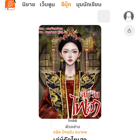
ข้ามไปยังเนื้อหาหลัก
นิยาย
เว็บตูน
อีบุ๊ก
มุมนักเขียน
โหลด
เล่ห์
ตัวอย่าง
รัก
อดีต ปัจจุบัน อนาคต
ไท