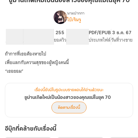
ซูม่านเกิดใหม่เป็นน้องสาวของคุณแม่ในยุค 70
ใหม่
เป็น
นามปากกา
ไป๋เจินจู
เรื่อง
น้อง
ซู
สาว
ม่าน
19.67K
119
255
PG ทั่วไป
PDF/EPUB
3 ธ.ค. 67
ของ
เกิด
จำนวนคำ
จำนวนหน้า (A5)
ยอดวิว
ระดับเนื้อหา
ประเภทไฟล์
วันที่วางขาย
คุณ
ใหม่
เป็น
แม่
ถ้าการที่เธอต้องหายไป
น้อง
ใน
สาว
เพื่อแลกกับความสุขของผู้หญิงคนนี้
ยุค
ของ
70
คุณ
แม่
ใน
เรื่องนี้ยังมีในรูปแบบรายตอนให้อ่านด้วยนะ
ยุค
70
ซูม่านเกิดใหม่เป็นน้องสาวของคุณแม่ในยุค 70
ติดตามเรื่องนี้
อีบุ๊กที่คล้ายกับเรื่องนี้