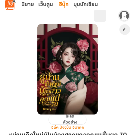
ข้ามไปยังเนื้อหาหลัก
นิยาย
เว็บตูน
อีบุ๊ก
มุมนักเขียน
โหลด
ซู
ตัวอย่าง
ม่าน
อดีต ปัจจุบัน อนาคต
เกิด